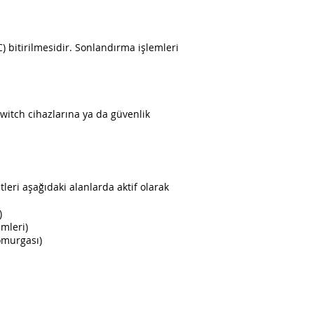
FC) bitirilmesidir. Sonlandırma işlemleri
 switch cihazlarına ya da güvenlik
leri aşağıdaki alanlarda aktif olarak
)
ümleri)
 omurgası)