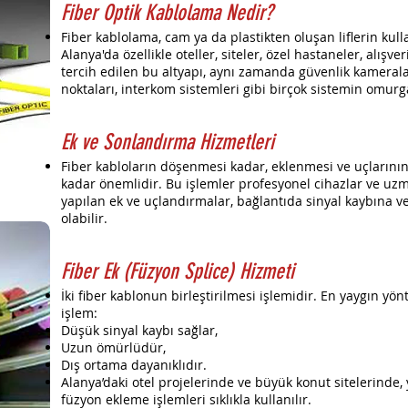
Fiber Optik Kablolama Nedir?
Fiber kablolama, cam ya da plastikten oluşan liflerin kullanı
Alanya'da özellikle oteller, siteler, özel hastaneler, alışver
tercih edilen bu altyapı, aynı zamanda güvenlik kameralar
noktaları, interkom sistemleri gibi birçok sistemin omurg
Ek ve Sonlandırma Hizmetleri
Fiber kabloların döşenmesi kadar, eklenmesi ve uçlarının 
kadar önemlidir. Bu işlemler profesyonel cihazlar ve uzma
yapılan ek ve uçlandırmalar, bağlantıda sinyal kaybına ve
olabilir.
Fiber Ek (Füzyon Splice) Hizmeti
İki fiber kablonun birleştirilmesi işlemidir. En yaygın y
işlem:
Düşük sinyal kaybı sağlar,
Uzun ömürlüdür,
Dış ortama dayanıklıdır.
Alanya’daki otel projelerinde ve büyük konut sitelerinde, y
füzyon ekleme işlemleri sıklıkla kullanılır.