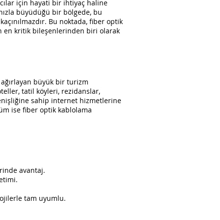
lar için hayati bir ihtiyaç haline
n hızla büyüdüğü bir bölgede, bu
ı kaçınılmazdır. Bu noktada, fiber optik
 en kritik bileşenlerinden biri olarak
i ağırlayan büyük bir turizm
ler, tatil köyleri, rezidanslar,
enişliğine sahip internet hizmetlerine
züm ise fiber optik kablolama
rinde avantaj.
etimi.
olojilerle tam uyumlu.