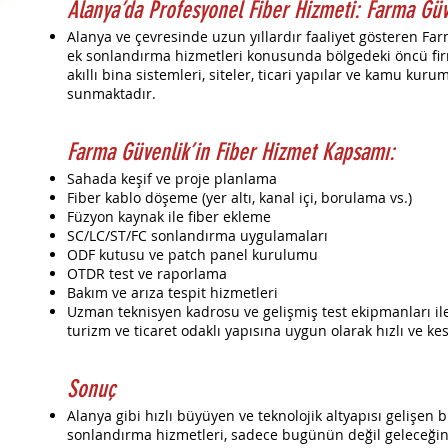
Alanya’da Profesyonel Fiber Hizmeti: Farma Güv
Alanya ve çevresinde uzun yıllardır faaliyet gösteren Far
ek sonlandırma hizmetleri konusunda bölgedeki öncü firm
akıllı bina sistemleri, siteler, ticari yapılar ve kamu kuru
sunmaktadır.
Farma Güvenlik’in Fiber Hizmet Kapsamı:
Sahada keşif ve proje planlama
Fiber kablo döşeme (yer altı, kanal içi, borulama vs.)
Füzyon kaynak ile fiber ekleme
SC/LC/ST/FC sonlandırma uygulamaları
ODF kutusu ve patch panel kurulumu
OTDR test ve raporlama
Bakım ve arıza tespit hizmetleri
Uzman teknisyen kadrosu ve gelişmiş test ekipmanları ile
turizm ve ticaret odaklı yapısına uygun olarak hızlı ve ke
Sonuç
Alanya gibi hızlı büyüyen ve teknolojik altyapısı gelişen b
sonlandırma hizmetleri, sadece bugünün değil geleceğin 