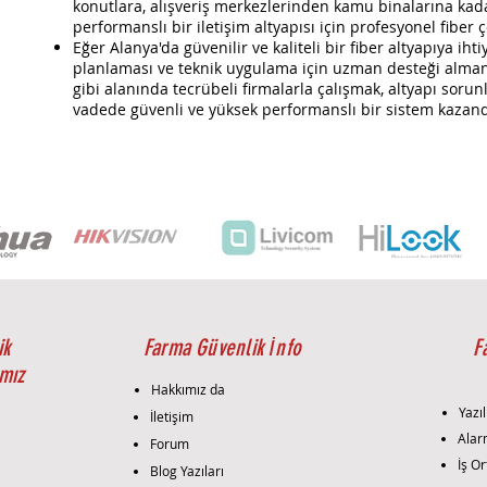
konutlara, alışveriş merkezlerinden kamu binalarına kada
performanslı bir iletişim altyapısı için profesyonel fiber 
Eğer Alanya'da güvenilir ve kaliteli bir fiber altyapıya ih
planlaması ve teknik uygulama için uzman desteği alma
gibi alanında tecrübeli firmalarla çalışmak, altyapı sor
vadede güvenli ve yüksek performanslı bir sistem kazandı
ik
Farma Güvenlik İnfo
F
mız
Hakkımız da
Yazıl
İletişim
i
Alar
Forum
İş Or
Blog Yazıları