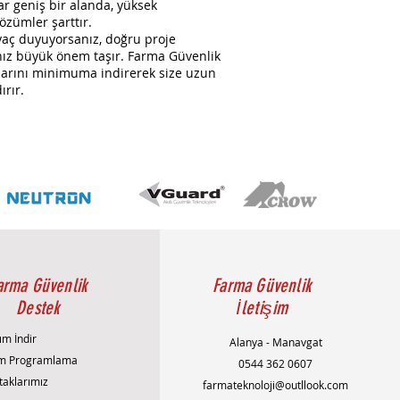
r geniş bir alanda, yüksek
çözümler şarttır.
tiyaç duyuyorsanız, doğru proje
nız büyük önem taşır. Farma Güvenlik
unlarını minimuma indirerek size uzun
rır.
arma Güvenlik
Farma Güvenlik
Destek
İletişim
ım İndir
Alanya - Manavgat
m Programlama
0544 362 0607
taklarımız
farmateknoloji@outllook.com