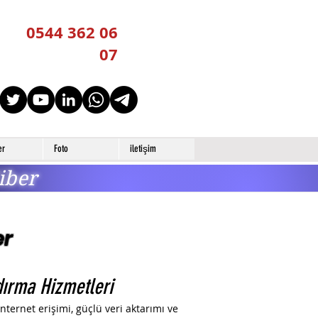
0544 362 06
07
er
Foto
iletişim
iber
er
dırma Hizmetleri
nternet erişimi, güçlü veri aktarımı ve