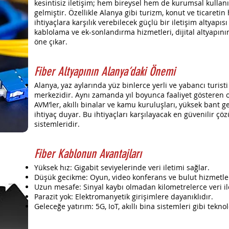
kesintisiz iletişim; hem bireysel hem de kurumsal kullanıcı
gelmiştir. Özellikle Alanya gibi turizm, konut ve ticareti
ihtiyaçlara karşılık verebilecek güçlü bir iletişim altyapıs
kablolama ve ek-sonlandırma hizmetleri, dijital altyapının
öne çıkar.
Fiber Altyapının Alanya’daki Önemi
Alanya, yaz aylarında yüz binlerce yerli ve yabancı turist
merkezidir. Aynı zamanda yıl boyunca faaliyet gösteren otel
AVM’ler, akıllı binalar ve kamu kuruluşları, yüksek bant g
ihtiyaç duyar. Bu ihtiyaçları karşılayacak en güvenilir çö
sistemleridir.
Fiber Kablonun Avantajları
Yüksek hız: Gigabit seviyelerinde veri iletimi sağlar.
Düşük gecikme: Oyun, video konferans ve bulut hizmetle
Uzun mesafe: Sinyal kaybı olmadan kilometrelerce veri il
Parazit yok: Elektromanyetik girişimlere dayanıklıdır.
Geleceğe yatırım: 5G, IoT, akıllı bina sistemleri gibi tekn