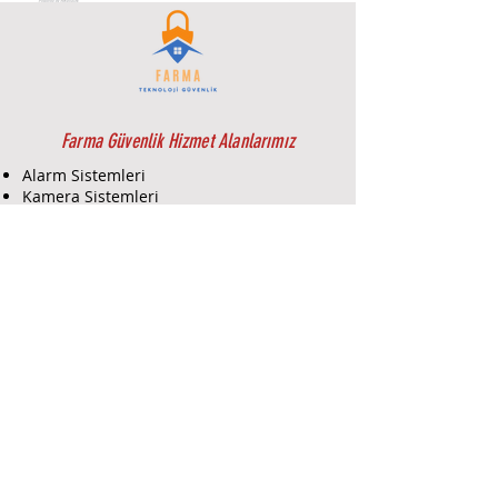
Farma Güvenlik Hizmet Alanlarımız
Alarm Sistemleri
Kamera Sistemleri
Yangın Algılama Sistemleri
Fiber Optik
Network WİFİ
Diafon İntercom
Akıllı Ev Otomasyon
Akıllı Sera Otomasyon
Şifreli Kapı Geçiş
Personel Takip
Plaka Tanıma
Araç Takip
UPS Güç Kaynağı
Web Tasarım
Uydu ve TV
GSM Şebeke Güçlendirici