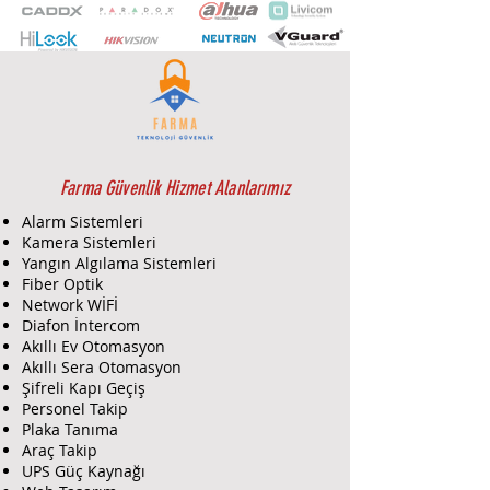
Sıkıştırma Formatı, BLC / HLC / WDR
(120dB), 3DNR, AWB, AGC, ICR, SD
Kart Desteği (256GB), IP67, PoE,
20fps@4MP (2688×1520), Metal
Kasa.
Dahua IPC-HFW1431T-AS-S2 4MP
IP IR Dome Kamera
için Farma
Güvenlik’in sunduğu ürün tedariki
Farma Güvenlik Hizmet Alanlarımız
ve servis-montaj hizmetleri
Alarm Sistemleri
şunlardır:
Kamera Sistemleri
Ürün Tedariki:
Yangın Algılama Sistemleri
Tedarik:
Farma Güvenlik, Dahua
Fiber Optik
IPC-HFW1431T-AS-S2 modelini
Network WİFİ
güvenilir ve sertifikalı
Diafon İntercom
Akıllı Ev Otomasyon
tedarikçilerden temin eder. En
Akıllı Sera Otomasyon
iyi fiyat ve hızlı teslimat
Şifreli Kapı Geçiş
seçenekleri sunarak ürünün
Personel Takip
zamanında teslim edilmesini
Plaka Tanıma
sağlar.
Araç Takip
Danışmanlık:
Kameranın teknik
UPS Güç Kaynağı
özellikleri, avantajları ve