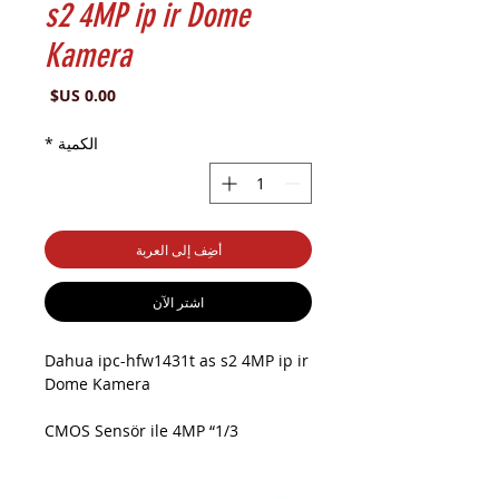
s2 4MP ip ir Dome
Kamera
السعر
الكمية
*
أضِف إلى العربة
اشترِ الآن
Dahua ipc-hfw1431t as s2 4MP ip ir
Dome Kamera
1/3“ CMOS Sensör ile 4MP
Çözünürlük, 3.6mm Sabit Lens,
30mt. Gece Görüş Mesafesi, H-265