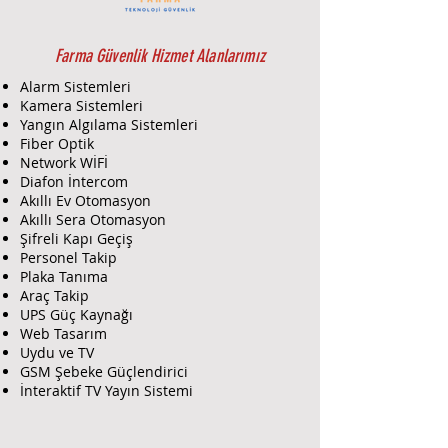
projelerinizde hem üstün
performans hem de kullanım
kolaylığı sağlar.
Farma Güvenlik Hizmet Alanlarımız
Alarm Sistemleri
Üstün Malzeme Kalitesi ve
Kamera Sistemleri
Dayanıklılık
Yangın Algılama Sistemleri
Digitus’un bu patch paneli, yüksek
Fiber Optik
mukavemetli ve uzun ömürlü metal
Network WİFİ
gövde yapısı ile dayanıklılıkta öncü
Diafon İntercom
Akıllı Ev Otomasyon
bir üründür. Gövde üzerinde
Akıllı Sera Otomasyon
kullanılan özel kaplama,
Şifreli Kapı Geçiş
paslanmaya ve dış etkenlere karşı
Personel Takip
ekstra koruma sağlar. Bu sayede,
Plaka Tanıma
hem ofis hem de endüstriyel gibi
Araç Takip
zorlu ortamlarda bile uzun yıllar
UPS Güç Kaynağı
sorunsuz performans gösterebilir.
Web Tasarım
Port uçlarında kullanılan kontaklar,
Uydu ve TV
%99,99 oranında saf bakırdan
GSM Şebeke Güçlendirici
üretilmiştir. Bakırın yüksek
İnteraktif TV Yayın Sistemi
iletkenlik özelliği sayesinde, veri
kaybı minimize edilir ve