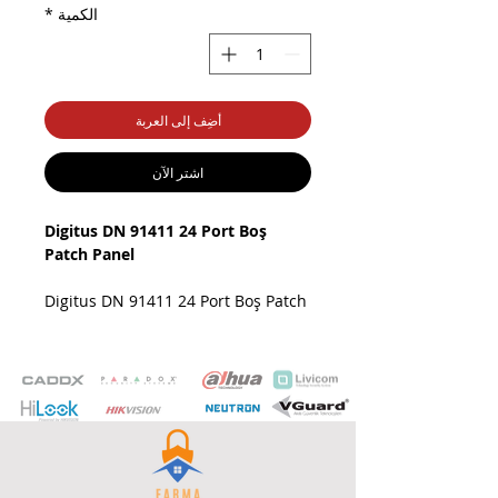
الكمية
*
أضِف إلى العربة
اشترِ الآن
Digitus DN 91411 24 Port Boş
Patch Panel
Digitus DN 91411 24 Port Boş Patch
Panel: Esnek, Dayanıklı ve Yüksek
Performanslı Ağ Çözümü
Günümüzün hızla gelişen ve
büyüyen ağ altyapı ihtiyaçlarını
karşılamak için esneklik ve kalite en
önemli iki kriterdir.
Digitus DN
91411 24 Port Boş Patch Panel
, bu
kriterleri bir arada sunarak, ağ