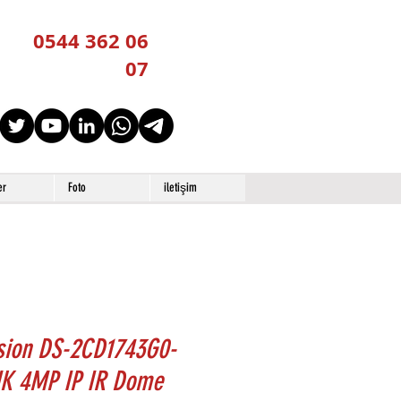
0544 362 06
07
er
Foto
iletişim
ision DS-2CD1743G0-
UK 4MP IP IR Dome