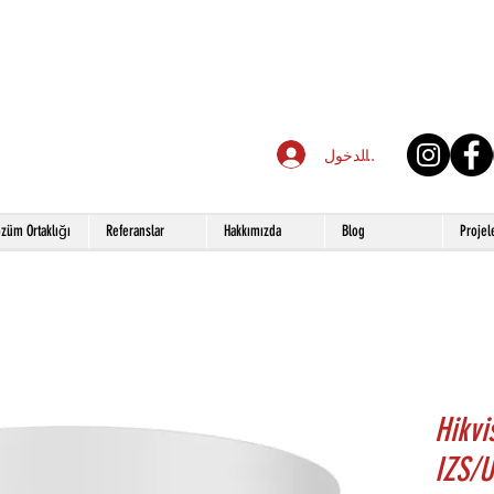
تسجيل الدخول
züm Ortaklığı
Referanslar
Hakkımızda
Blog
Projel
Hikv
IZS/