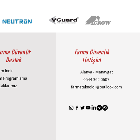
arma Güvenlik
Farma Güvenlik
Destek
İletişim
ım İndir
Alanya - Manavgat
m Programlama
0544 362 0607
taklarımız
farmateknoloji@outllook.com