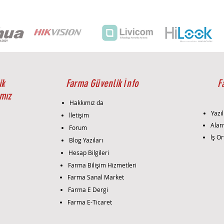
ik
Farma Güvenlik İnfo
F
mız
Hakkımız da
Yazıl
İletişim
i
Alar
Forum
İş Or
Blog Yazıları
Hesap Bilgileri
Farma Bilişim Hizmetleri
Farma Sanal Market
Farma E Dergi
Farma E-Ticaret