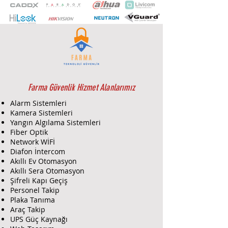
Koruma Sınıfı, 12V DC, TVI / AHD /
CVI / CVBS desteği ile tüm kayıt
cihazlarında çalışabilir.
Farma Güvenlik Hizmet Alanlarımız
Alarm Sistemleri
Kamera Sistemleri
Yangın Algılama Sistemleri
Fiber Optik
Network WİFİ
Diafon İntercom
Akıllı Ev Otomasyon
Akıllı Sera Otomasyon
Şifreli Kapı Geçiş
Personel Takip
Plaka Tanıma
Araç Takip
UPS Güç Kaynağı