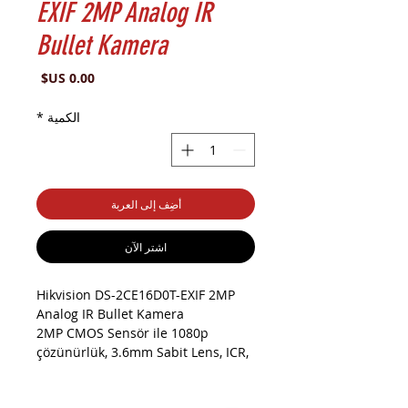
EXIF 2MP Analog IR
Bullet Kamera
السعر
الكمية
*
أضِف إلى العربة
اشترِ الآن
Hikvision DS-2CE16D0T-EXIF 2MP
Analog IR Bullet Kamera
2MP CMOS Sensör ile 1080p
çözünürlük, 3.6mm Sabit Lens, ICR,
1x Analog HD çıkışı, Smart IR ile 20
Mt. Gece Görüş Mesafesi, IP66