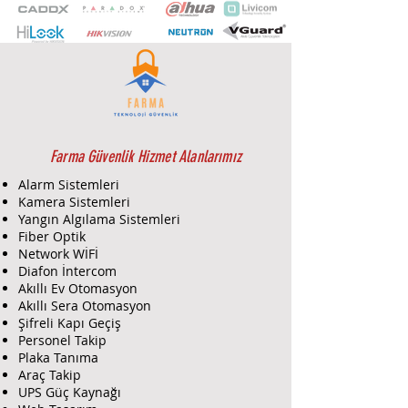
Zoom | 30m Gece Görüş | Alarm
Bildirimi | Dahili Mikrofon | Metal
Kasa | IP67 | 256 GB SD Kart | DC
12V Dahili Adaptör | Onvif | Cloud
Desteği
Farma Güvenlik Hizmet Alanlarımız
Alarm Sistemleri
Kamera Sistemleri
Yangın Algılama Sistemleri
Fiber Optik
Network WİFİ
Diafon İntercom
Akıllı Ev Otomasyon
Akıllı Sera Otomasyon
Şifreli Kapı Geçiş
Personel Takip
Plaka Tanıma
Araç Takip
UPS Güç Kaynağı