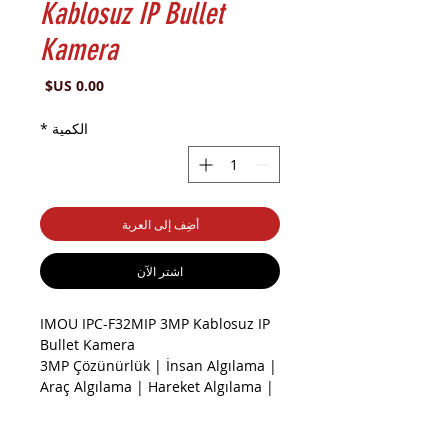
Kablosuz IP Bullet
Kamera
السعر
الكمية
*
أضِف إلى العربة
اشترِ الآن
IMOU IPC-F32MIP 3MP Kablosuz IP
Bullet Kamera
3MP Çözünürlük | İnsan Algılama |
Araç Algılama | Hareket Algılama |
Bölge Yapılandırma | Wi-Fi |
Ethernet Portu | H.265 | 8 x Dijital