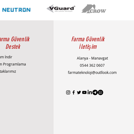
Geniş sıcaklık aralığı: -30°C ile 60°C arası
Geniş voltaj aralığı ±25%
arma Güvenlik
Farma Güvenlik
Destek
İletişim
ım İndir
Alanya - Manavgat
m Programlama
0544 362 0607
taklarımız
farmateknoloji@outllook.com
AlanyaAlarmSistemi
AlanyaEvGüvenliği
AlanyaGüvenlikSistemleri