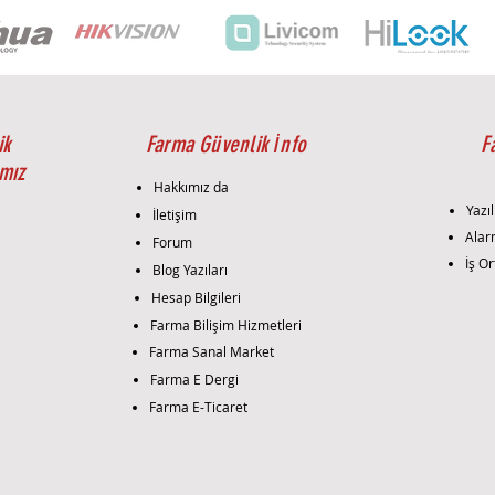
IP67
ik
Farma Güvenlik İnfo
F
mız
Hakkımız da
Yazıl
İletişim
i
Alar
Forum
İş Or
Blog Yazıları
Hesap Bilgileri
Farma Bilişim Hizmetleri
Farma Sanal Market
Farma E Dergi
Farma E-Ticaret