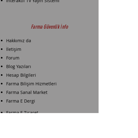
İnteraktif TV Yayın Sistemi
Farma Güvenlik İnfo
Hakkımız da
İletişim
Forum
Blog Yazıları
Hesap Bilgileri
Farma Bilişim Hizmetleri
Farma Sanal Market
Farma E Dergi
Farma E-Ticaret