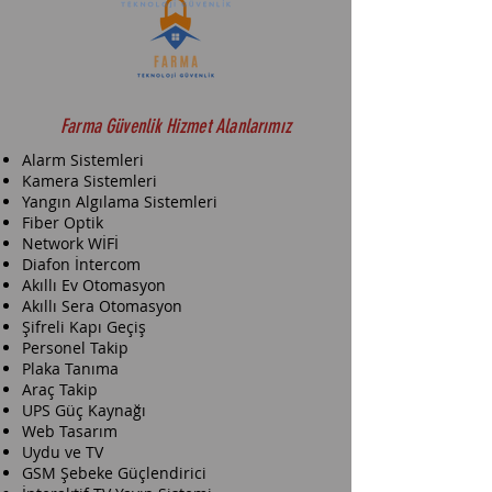
Farma Güvenlik Hizmet Alanlarımız
Alarm Sistemleri
Kamera Sistemleri
Yangın Algılama Sistemleri
Fiber Optik
Network WİFİ
Diafon İntercom
Akıllı Ev Otomasyon
Akıllı Sera Otomasyon
Şifreli Kapı Geçiş
Personel Takip
Plaka Tanıma
Araç Takip
UPS Güç Kaynağı
Web Tasarım
Uydu ve TV
GSM Şebeke Güçlendirici