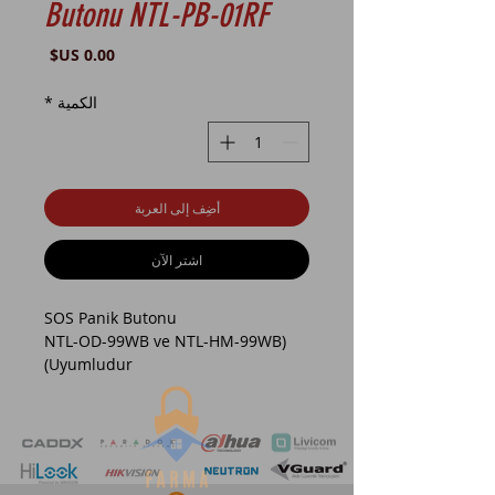
Butonu NTL-PB-01RF
السعر
الكمية
*
أضِف إلى العربة
اشترِ الآن
SOS Panik Butonu
(NTL-OD-99WB ve NTL-HM-99WB
Uyumludur)