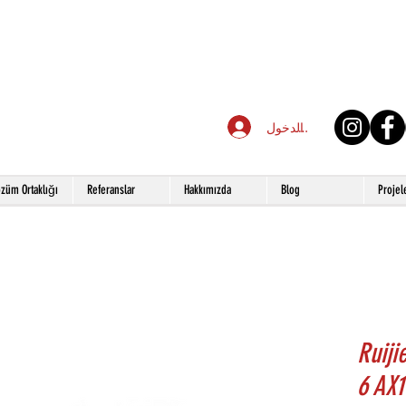
تسجيل الدخول
züm Ortaklığı
Referanslar
Hakkımızda
Blog
Projel
Ruiji
6 AX1