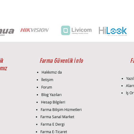
Omni-di
3 Years
RG-RAP6
802.11a
1267Mb
110
96
IP68
2 x GE
ik
Farma Güvenlik İnfo
F
802.3af/
mız
200 mm 
Hakkımız da
mountin
Yazıl
İletişim
i
Alar
Forum
Omni-di
İş Or
Blog Yazıları
3 Years
Hesap Bilgileri
RG-RAP6
Farma Bilişim Hizmetleri
802.11ax
Farma Sanal Market
1775Mb
Farma E Dergi
512
Farma E-Ticaret
100