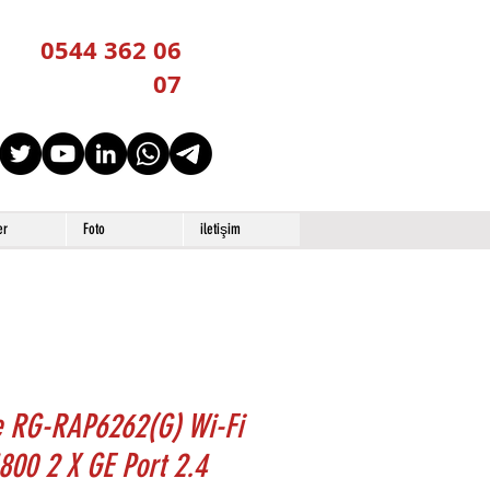
0544 362 06
07
er
Foto
iletişim
e RG-RAP6262(G) Wi-Fi
800 2 X GE Port 2.4