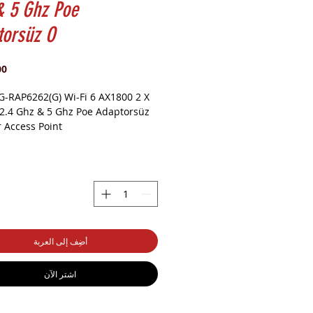
& 5 Ghz Poe
torsüz O
RG-RAP6262(G) Wi-Fi 6 AX1800 2 X
 2.4 Ghz & 5 Ghz Poe Adaptorsüz
 Access Point
RG-RAP6262(G)
 (Wi-Fi 6)
ps
أضِف إلى العربة
× 220 mm × 166 mm (excluding
اشترِ الآن
g kits)
-30℃ ~ 65 ℃