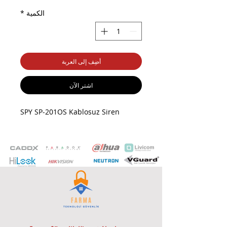
الكمية
*
أضِف إلى العربة
اشترِ الآن
SPY SP-201OS Kablosuz Siren