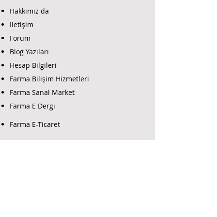
Hakkımız da
İletişim
Forum
Blog Yazıları
Hesap Bilgileri
Farma Bilişim Hizmetleri
Farma Sanal Market
Farma E Dergi
Farma E-Ticaret
Farma Güvenlik Destek
Yazılım İndir
Alarm Programlama
İş Ortaklarımız