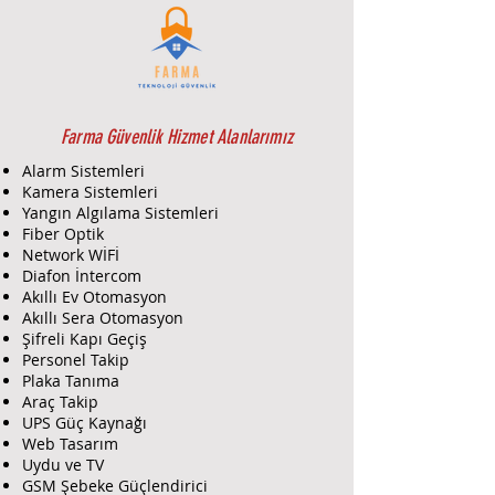
video sinyalinin fiber optik
kablo üzerinden iletilmesini
sağlar. Bu, geniş güvenlik
sistemleri veya video yayın
cihazları için idealdir.
:
Veri İletimi
Farma Güvenlik Hizmet Alanlarımız
: Ek olarak bir
1 Data Kanalı
Alarm Sistemleri
veri kanalını destekler, video
Kamera Sistemleri
iletimi sırasında veri
Yangın Algılama Sistemleri
iletişimini mümkün kılar.
Fiber Optik
:
Çözünürlük
Network WİFİ
1080P
: Full HD 1080P video
Diafon İntercom
Akıllı Ev Otomasyon
çözünürlüğünü destekler,
Akıllı Sera Otomasyon
yüksek kaliteli video iletimi
Şifreli Kapı Geçiş
sağlar.
Personel Takip
:
Konektör Türü
Plaka Tanıma
FC
: Fiber optik bağlantılar
Araç Takip
için FC konektör kullanır. FC
UPS Güç Kaynağı
konektörler, yüksek
Web Tasarım
güvenilirlik ve düşük kayıplı
Uydu ve TV
bağlantılar sunar.
GSM Şebeke Güçlendirici