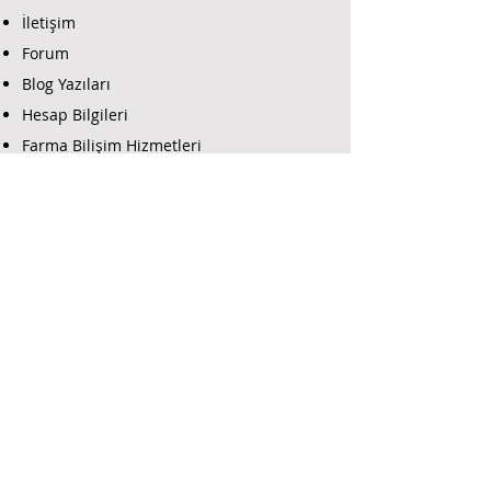
İletişim
Forum
Blog Yazıları
Hesap Bilgileri
Farma Bilişim Hizmetleri
Farma Sanal Market
Farma E Dergi
Farma E-Ticaret
Farma Güvenlik Destek
Yazılım İndir
Alarm Programlama
İş Ortaklarımız