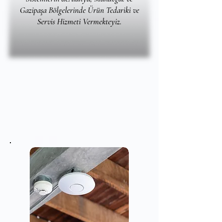
Gazipaşa Bölgelerinde Ürün Tedariki ve
Servis Hizmeti Vermekteyiz.