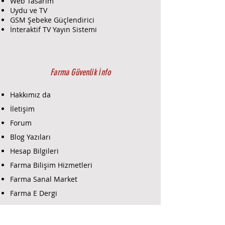
Web Tasarım
monte edilebilir
Uydu ve TV
Teknik özellikler
GSM Şebeke Güçlendirici
Sınıflandırma
İnteraktif TV Yayın Sistemi
Elektro-optik telsiz kanallı güvenlik
dedektörü
Dedektör türü
Kablosuz
Farma Güvenlik İnfo
Kurulum yöntemi
Kapalı alan
Hakkımız da
Uyumluluk
İletişim
Tüm Ajax istasyonları, menzil
Forum
genişleticiler, ocBridge
Plus, uartBridge ile çalışır
Blog Yazıları
Algılama elemanı
Hesap Bilgileri
PIR sensörü
Farma Bilişim Hizmetleri
Alarm sinyali gönderim süresi
0,15 sn
Farma Sanal Market
Hareket algılama mesafesi
Farma E Dergi
12 m'ye kadar
Algılama açıları
Farma E-Ticaret
Yatay — 88,5°