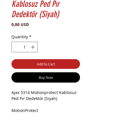
Kablosuz Ped Pır
Dedektör (Siyah)
Price
0,00 USD
Quantity
*
Add to Cart
Buy Now
Ajax 5314 Motionprotect Kablosuz
Ped Pır Dedektör (Siyah)
MotionProtect
Ev veya ofis sahibine, izinsiz girişe
dair ilk işaretleri bildiren kablosuz