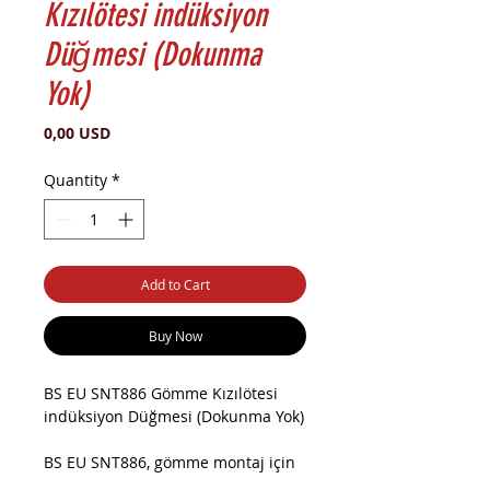
Kızılötesi indüksiyon
Düğmesi (Dokunma
Yok)
Price
0,00 USD
Quantity
*
Add to Cart
Buy Now
BS EU SNT886 Gömme Kızılötesi
indüksiyon Düğmesi (Dokunma Yok)
BS EU SNT886, gömme montaj için
tasarlanmış bir kızılötesi