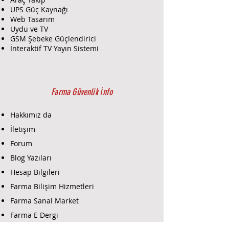
sağlar.
UPS Güç Kaynağı
Uygulama Alanları:
Erişim
Web Tasarım
kontrol sistemleri, hijyen
Uydu ve TV
gerektiren alanlar, endüstriyel
GSM Şebeke Güçlendirici
tesisler ve ticari binalar.
İnteraktif TV Yayın Sistemi
Bağlantı Tipi:
Standart kablolu
bağlantı ile kolay entegrasyon.
IP Koruma Sınıfı:
Toz ve suya
karşı koruma sağlayan IP
Farma Güvenlik İnfo
derecesine sahiptir, bu da
cihazın uzun ömürlü olmasını
Hakkımız da
sağlar.
İletişim
Kullanım Alanları:
Forum
Hastaneler ve Klinikler:
Hijyenin
kritik olduğu ortamlarda, temas
Blog Yazıları
gerektirmeyen geçiş kontrolü
Hesap Bilgileri
sağlar.
Farma Bilişim Hizmetleri
Gıda Üretim Tesisleri:
Üretim
sürecinde temassız kontrol
Farma Sanal Market
gerektiren alanlarda kullanılır.
Farma E Dergi
Ticari Binalar:
Kapı geçişlerinde