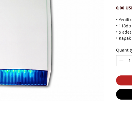
0,00 US
• Yenili
• 118db 
• 5 adet
• Kapak
• Çelik
Quantit
• 6V Ni-
• Boyut