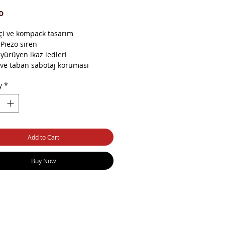
Price
D
kçi ve kompack tasarım
Piezo siren
 yürüyen ikaz ledleri
 ve taban sabotaj koruması
 sabotaj koruma muhafazası
y
*
Cd dahili pil
lar (YxGxD): 288 x 205 x 53 mm
Add to Cart
Buy Now