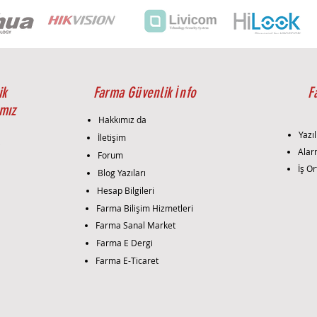
ik
Farma Güvenlik İnfo
F
mız
Hakkımız da
Yazıl
İletişim
i
Alar
Forum
İş Or
Blog Yazıları
Hesap Bilgileri
Farma Bilişim Hizmetleri
Farma Sanal Market
Farma E Dergi
Farma E-Ticaret