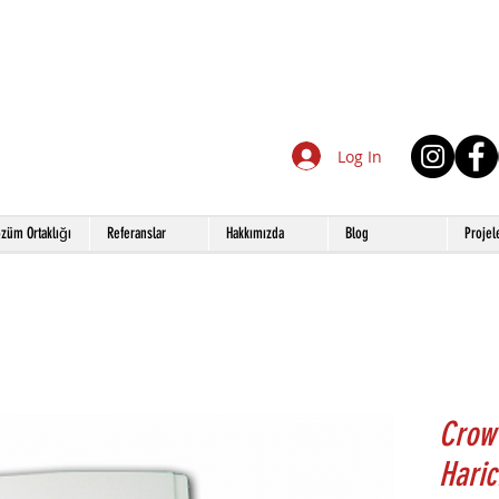
Log In
züm Ortaklığı
Referanslar
Hakkımızda
Blog
Projel
Crow
Haric