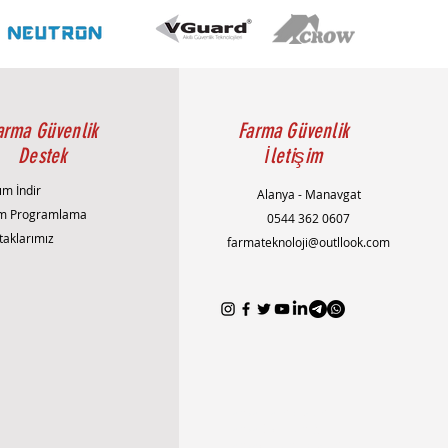
arma Güvenlik
Farma Güvenlik
Destek
İletişim
ım İndir
Alanya - Manavgat
m Programlama
0544 362 0607
taklarımız
farmateknoloji@outllook.com
AlanyaAlarmSistemi
AlanyaEvGüvenliği
AlanyaGüvenlikSistemleri