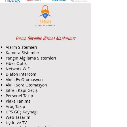
Dahua ARK30T W2 Tuş Takımı
için
Farma Güvenlik’in sunduğu ürün
tedariki ve servis-montaj hizmetleri
şunlardır:
Ürün Tedariki:
Tedarik:
Farma Güvenlik, Dahua
Farma Güvenlik Hizmet Alanlarımız
ARK30T W2 modelini güvenilir
Alarm Sistemleri
ve sertifikalı tedarikçilerden
Kamera Sistemleri
temin eder. Ürünün uygun fiyat
Yangın Algılama Sistemleri
ve hızlı teslimat seçenekleri ile
Fiber Optik
sağlanmasını garanti eder.
Network WİFİ
Danışmanlık:
Tuş takımının
Diafon İntercom
Akıllı Ev Otomasyon
teknik özellikleri, avantajları ve
Akıllı Sera Otomasyon
kullanım alanları hakkında
Şifreli Kapı Geçiş
detaylı bilgi sağlar. İhtiyacınıza
Personel Takip
uygun en iyi çözümü
Plaka Tanıma
belirlemenize yardımcı olur.
Araç Takip
Montaj ve Kurulum:
UPS Güç Kaynağı
Montaj:
Deneyimli
Web Tasarım
teknisyenlerimiz, Dahua ARK30T
Uydu ve TV