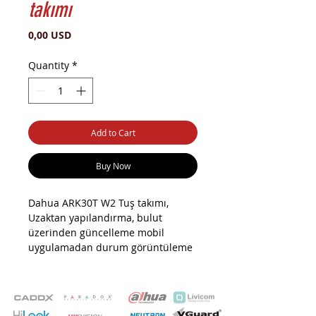
takımı
Price
0,00 USD
Quantity
*
Add to Cart
Buy Now
Dahua ARK30T W2 Tuş takımı,
Uzaktan yapılandırma, bulut
üzerinden güncelleme mobil
uygulamadan durum görüntüleme
3 yıla kadar pil ömrü. Zayıf pil
uyarısı Sıcaklık ölçümü Şifre ve IC
kart ile alarm kurma -kapama, 30
kullanıcıya kadar destekler.