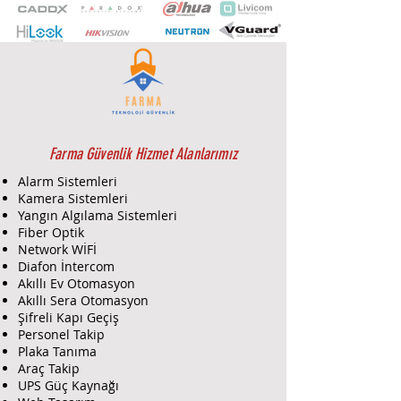
HD çıkış, Smart IR ile 20 Mt. Gece
Görüş Mesafesi, 12V DC, TVI / AHD /
CVI / CVBS desteği.
Farma Güvenlik Hizmet Alanlarımız
Alarm Sistemleri
Kamera Sistemleri
Yangın Algılama Sistemleri
Fiber Optik
Network WİFİ
Diafon İntercom
Akıllı Ev Otomasyon
Akıllı Sera Otomasyon
Şifreli Kapı Geçiş
Personel Takip
Plaka Tanıma
Araç Takip
UPS Güç Kaynağı