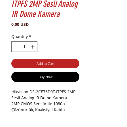
ITPFS 2MP Sesli Analog
IR Dome Kamera
Price
0,00 USD
Quantity
*
Add to Cart
Buy Now
Hikvision DS-2CE76D0T-ITPFS 2MP
Sesli Analog IR Dome Kamera
2MP CMOS Sensör ile 1080p
Çözünürlük, Koaksiyel Kablo
Üzerinden Dahili Ses Desteği,
2.8mm Sabit Lens, ICR, 1x Analog