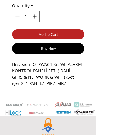
Quantity
*
Add to Cart
Buy Now
Hikvision DS-PWA64-Kit-WE ALARM
KONTROL PANELİ SETİ ( DAHİLİ
GPRS & NETWORK & WİFİ ) (Set
içeriği 1 PANEL,1 PIR,1 MK,1
KEYFOB)