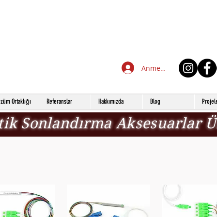
Anmelden
züm Ortaklığı
Referanslar
Hakkımızda
Blog
Projel
tik Sonlandırma Aksesuarlar Ü