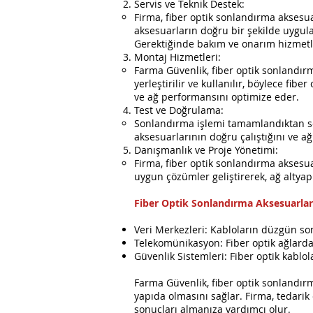
Servis ve Teknik Destek:
Firma, fiber optik sonlandırma aksesu
aksesuarların doğru bir şekilde uygula
Gerektiğinde bakım ve onarım hizmetl
Montaj Hizmetleri:
Farma Güvenlik, fiber optik sonlandırm
yerleştirilir ve kullanılır, böylece fibe
ve ağ performansını optimize eder.
Test ve Doğrulama:
Sonlandırma işlemi tamamlandıktan son
aksesuarlarının doğru çalıştığını ve a
Danışmanlık ve Proje Yönetimi:
Firma, fiber optik sonlandırma aksesu
uygun çözümler geliştirerek, ağ altya
Fiber Optik Sonlandırma Aksesuarları
Veri Merkezleri: Kabloların düzgün son
Telekomünikasyon: Fiber optik ağlarda,
Güvenlik Sistemleri: Fiber optik kablo
Farma Güvenlik, fiber optik sonlandırm
yapıda olmasını sağlar. Firma, tedarik 
sonuçları almanıza yardımcı olur.