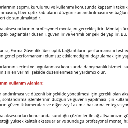
arlarının seçimi, kurulumu ve kullanımı konusunda kapsamlı teknik 
nmasını, fiber optik kabloların düzgün sonlandırılmasını ve bağlantıl
eri de sunulmaktadır.
a aksesuarlarının profesyonel montajını gerçekleştirir. Montaj sür
r optik bağlantılar düzenli, güvenilir ve verimli bir şekilde yapılır. B
ra, Farma Güvenlik fiber optik bağlantıların performansını test ed
ğın genel performansını olumsuz etkilemediğini doğrulamak için yap
arlarının seçimi ve uygulanması konusunda danışmanlık hizmeti su
pınızın en verimli şekilde düzenlenmesine yardımcı olur.
nın Kullanım Alanları:
landırılması ve düzenli bir şekilde yönetilmesi için gerekli olan ak
 sonlandırma işlemlerinin düzgün ve güvenli yapılması için kullanıl
ların güvenlik kameraları ve diğer zayıf akım cihazlarına entegrasyo
a aksesuarları konusunda sunduğu çözümler ile ağ altyapınızın güven
ettiği yüksek kaliteli aksesuarlar ve sunduğu profesyonel montaj hiz