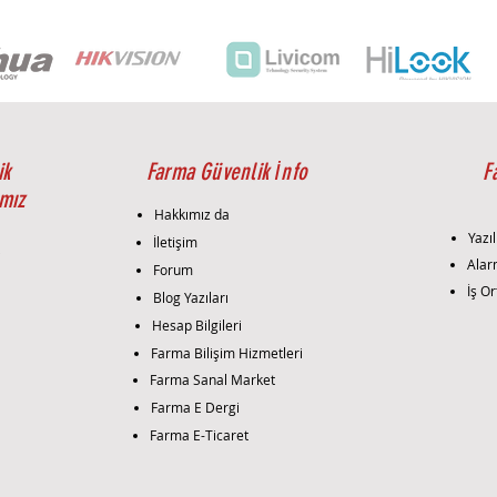
ik
Farma Güvenlik İnfo
F
mız
Hakkımız da
Yazıl
İletişim
i
Alar
Forum
İş Or
Blog Yazıları
Hesap Bilgileri
Farma Bilişim Hizmetleri
Farma Sanal Market
Farma E Dergi
Farma E-Ticaret