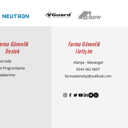
arma Güvenlik
Farma Güvenlik
Destek
İletişim
ım İndir
Alanya - Manavgat
m Programlama
0544 362 0607
taklarımız
farmateknoloji@outllook.com
AlanyaAlarmSistemi