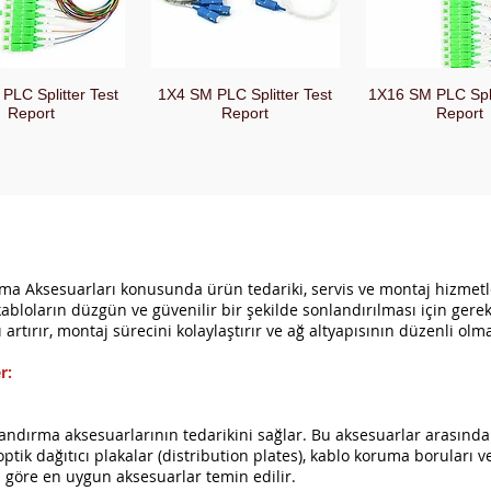
PLC Splitter Test
1X4 SM PLC Splitter Test
1X16 SM PLC Spli
hnellansicht
Schnellansicht
Schnellansi
Report
Report
Report
ma Aksesuarları konusunda ürün tedariki, servis ve montaj hizmetl
abloların düzgün ve güvenilir bir şekilde sonlandırılması için gerek
artırır, montaj sürecini kolaylaştırır ve ağ altyapısının düzenli olma
r:
andırma aksesuarlarının tedarikini sağlar. Bu aksesuarlar arasında fib
 optik dağıtıcı plakalar (distribution plates), kablo koruma boruları
ca göre en uygun aksesuarlar temin edilir.