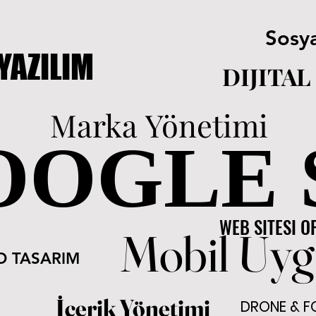
Sosy
Sosy
 YAZILIM
 YAZILIM
DIJITA
DIJITA
Marka Yönetimi
Marka Yönetimi
OOGLE 
OOGLE 
WEB SITESI 
WEB SITESI 
Mobil Uy
Mobil Uy
O TASARIM
O TASARIM
İçerik Yönetimi
İçerik Yönetimi
DRONE & F
DRONE & F