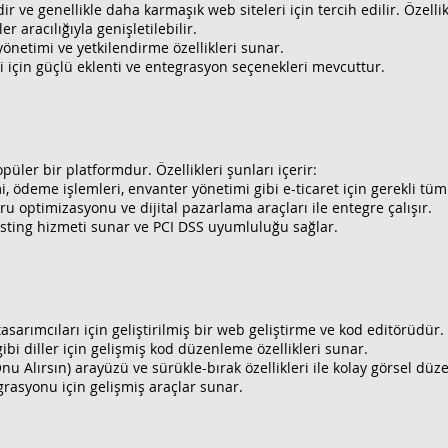
r ve genellikle daha karmaşık web siteleri için tercih edilir. Özellikl
r aracılığıyla genişletilebilir.
 yönetimi ve yetkilendirme özellikleri sunar.
ri için güçlü eklenti ve entegrasyon seçenekleri mevcuttur.
popüler bir platformdur. Özellikleri şunları içerir:
i, ödeme işlemleri, envanter yönetimi gibi e-ticaret için gerekli tüm 
 optimizasyonu ve dijital pazarlama araçları ile entegre çalışır.
osting hizmeti sunar ve PCI DSS uyumluluğu sağlar.
ımcıları için geliştirilmiş bir web geliştirme ve kod editörüdür. Öz
bi diller için gelişmiş kod düzenleme özellikleri sunar.
 Alırsın) arayüzü ve sürükle-bırak özellikleri ile kolay görsel düz
grasyonu için gelişmiş araçlar sunar.