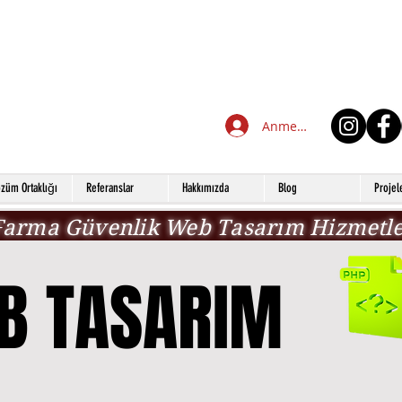
Anmelden
züm Ortaklığı
Referanslar
Hakkımızda
Blog
Projel
Farma Güvenlik Web Tasarım Hizmetle
B TASARIM
B TASARIM