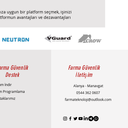
nıza uygun bir platform seçmek, işinizi
atformun avantajları ve dezavantajları
arma Güvenlik
Farma Güvenlik
Destek
İletişim
ım İndir
Alanya - Manavgat
m Programlama
0544 362 0607
taklarımız
farmateknoloji@outllook.com