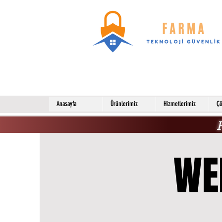
Anasayfa
Ürünlerimiz
Hizmetlerimiz
Çö
WE
WE