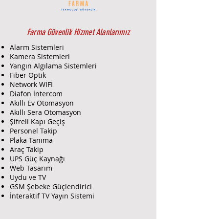
Dedektörü Ürün Özellikleri:
Kablosuz İletişim:
2GIG alarm
panelleriyle tam uyumlu,
güvenilir kablosuz bağlantı.
Farma Güvenlik Hizmet Alanlarımız
Yüksek Hassasiyetli Mikrofon:
Alarm Sistemleri
Cam kırılma sesini hassas
Kamera Sistemleri
şekilde algılar.
Yangın Algılama Sistemleri
Çift Frekans Analizi:
Yanlış
Fiber Optik
alarmları önlemek için iki farklı
Network WİFİ
frekansta ses analizi.
Diafon İntercom
Akıllı Ev Otomasyon
Uzun Pil Ömrü:
Düşük güç
Akıllı Sera Otomasyon
tüketimi ile uzun süre kesintisiz
Şifreli Kapı Geçiş
çalışma.
Personel Takip
Kolay Montaj:
Duvara veya
Plaka Tanıma
tavana hızlı ve pratik kurulum.
Araç Takip
Estetik ve Kompakt Tasarım:
UPS Güç Kaynağı
Görünürlüğü düşük, şık tasarım.
Web Tasarım
Çevresel Gürültüye Dayanıklı:
Uydu ve TV
Yanlış alarmları minimize eder.
GSM Şebeke Güçlendirici
İnteraktif TV Yayın Sistemi
2GIG Kablosuz Cam Kırma
Dedektörü Teknik Bilgi: