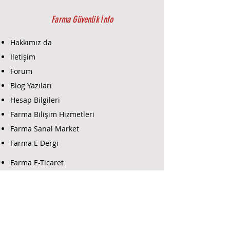
Algılama türü: Cam kırılma sesi
algılama
Farma Güvenlik İnfo
Kablosuz frekans: 345 MHz
(2GIG protokolü)
Hakkımız da
Güç kaynağı: 3V lityum pil
İletişim
(CR123A)
Forum
Pil ömrü: Ortalama 2 yıl
Çalışma sıcaklığı: -10°C ile +50°C
Blog Yazıları
arası
Hesap Bilgileri
Boyutlar: Yaklaşık 110 x 65 x 40
Farma Bilişim Hizmetleri
mm
Farma Sanal Market
2GIG Kablosuz Cam Kırma
Farma E Dergi
DedektörüKullanım Yerleri:
Evler, villalar ve apartmanlar
Farma E-Ticaret
Ofis ve ticari alanlar
Mağazalar ve depo alanları
Oteller, hastaneler ve kamu
binaları
Farma Güvenlik Destek
Cam yüzeyli tüm iç ve dış
mekanlar
Yazılım İndir