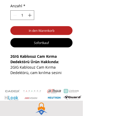
Anzahl
*
In den Warenkorb
Sofortkauf
2GIG Kablosuz Cam Kırma
Dedektörü Ürün Hakkında:
2GIG Kablosuz Cam Kırma
Dedektörü, cam kırılma sesini
yüksek hassasiyetle algılayan
kablosuz güvenlik cihazıdır. Hızlı ve
doğru tespit sayesinde hırsızlık
girişimlerine karşı etkili koruma
sağlar.
2GIG Kablosuz Cam Kırma