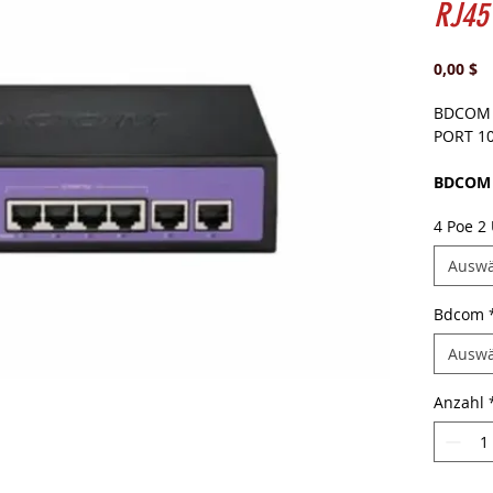
RJ45
Pr
0,00 $
BDCOM 
PORT 1
BDCOM 
PORT 10
4 Poe 2
Kullanı
Çözüm O
Ausw
Giriş
Güvenlik
Bdcom
yapı taş
sağlayan
Ausw
sistemle
kullanım
Anzahl
destekli
kapsa
kompakt
öne çıka