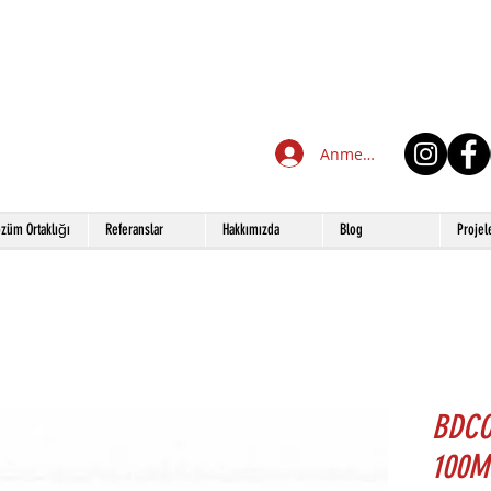
Anmelden
züm Ortaklığı
Referanslar
Hakkımızda
Blog
Projel
BDCO
100M