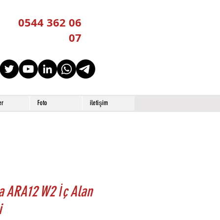
0544 362 06
07
er
Foto
iletişim
a ARA12 W2 İç Alan
i