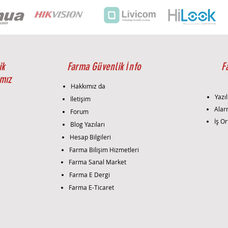
avant
hakkı
İhti
belir
Montaj 
Mont
ik
Farma Güvenlik İnfo
F
Dahu
mız
doğru
Hakkımız da
gerçe
Yazıl
İletişim
konum
i
Alar
Forum
bağla
İş Or
Blog Yazıları
Kuru
siste
Hesap Bilgileri
bağla
Farma Bilişim Hizmetleri
enteg
Farma Sanal Market
konf
Farma E Dergi
Test:
Farma E-Ticaret
perfo
edili
diğer
sağla