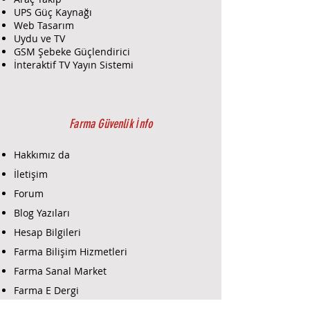
4G bağlantı ile internete
UPS Güç Kaynağı
kesintisiz erişim
Web Tasarım
Güneş Enerjisi Desteği:
Uydu ve TV
Üzerinde entegre solar panel ile
GSM Şebeke Güçlendirici
enerji bağımsız çalışabilme
İnteraktif TV Yayın Sistemi
Dayanıklı Yapı:
IP67 su ve toz
koruması, dış mekan koşullarına
tam uyum
H.265+ Video Sıkıştırma:
Daha
Farma Güvenlik İnfo
az bant genişliği ve depolama
kullanımı
Hakkımız da
Alarm ve Hareket Algılama:
İletişim
Akıllı PIR sensör ile hassas
Forum
hareket tespiti ve anlık bildirim
Çift Yönlü Ses:
Ses iletişimi için
Blog Yazıları
entegre mikrofon ve hoparlör
Hesap Bilgileri
Uzaktan Erişim:
Mobil
Farma Bilişim Hizmetleri
uygulama (Dahua Smart PSS,
DMSS) ile canlı görüntü izleme
Farma Sanal Market
ve kontrol
Farma E Dergi
Kullanım Alanları ve Avantajları