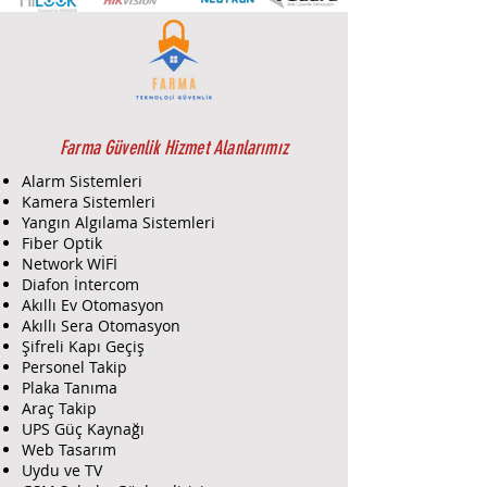
Kanal Sayısı
:
8 Kanal
: 8 adede kadar IP
kamera bağlantısını
destekler, genişletilmiş
güvenlik izleme seçenekleri
sunar.
Çözünürlük Desteği
:
Farma Güvenlik Hizmet Alanlarımız
4K
: HDMI çıkışı ile 4K
Alarm Sistemleri
çözünürlük desteği sağlar, bu
Kamera Sistemleri
da yüksek kaliteli ve detaylı
Yangın Algılama Sistemleri
görüntüler elde etmenizi
Fiber Optik
sağlar.
Network WİFİ
Video Çıkışları
:
Diafon İntercom
Akıllı Ev Otomasyon
1x HDMI
: 4K çözünürlük
Akıllı Sera Otomasyon
desteği ile yüksek kaliteli
Şifreli Kapı Geçiş
video çıkışı sağlar.
Personel Takip
1x VGA
: Ek video çıkışı için
Plaka Tanıma
VGA bağlantısı sunar.
Araç Takip
1x Ses Çıkışı
: Ses çıkışı ile
UPS Güç Kaynağı
kameralarla birlikte sesli kayıt
Web Tasarım
ve izleme imkanı sağlar.
Uydu ve TV