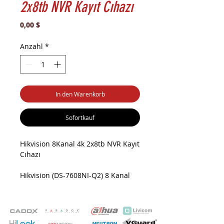
2x8tb NVR Kayıt Cıhazı
Preis
0,00 $
Anzahl
*
In den Warenkorb
Sofortkauf
Hikvision 8Kanal 4k 2x8tb NVR Kayıt
Cıhazı
Hikvision (DS-7608NI-Q2) 8 Kanal
1xhdmı (4k Desteği),1xvga,1xses
2x8tb Metal NVR Kayıt Cihazı
Hikvision 8Kanal 4k 2x8tb NVR Kayıt
Cıhazı Özellikler: