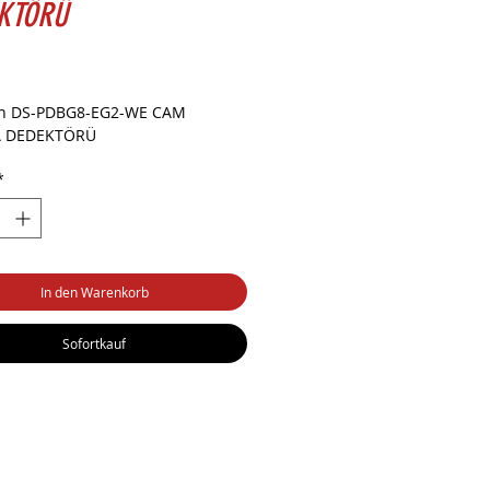
KTÖRÜ
eis
ion DS-PDBG8-EG2-WE CAM
A DEDEKTÖRÜ
*
In den Warenkorb
Sofortkauf