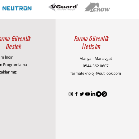
arma Güvenlik
Farma Güvenlik
Destek
İletişim
ım İndir
Alanya - Manavgat
m Programlama
0544 362 0607
taklarımız
farmateknoloji@outllook.com
AlanyaAlarmSistemi
AlanyaEvGüvenliği
AlanyaGüvenlikSistemleri