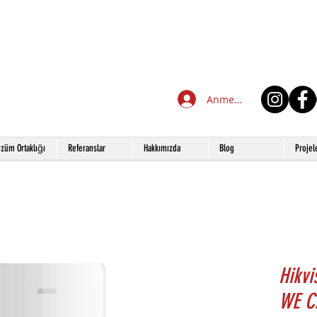
Anmelden
züm Ortaklığı
Referanslar
Hakkımızda
Blog
Projel
Hikv
WE C