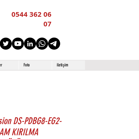
0544 362 06
07
er
Foto
iletişim
ision DS-PDBG8-EG2-
AM KIRILMA