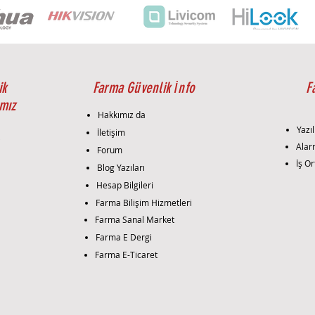
ik
Farma Güvenlik İnfo
F
mız
Hakkımız da
Yazıl
İletişim
i
Alar
Forum
İş Or
Blog Yazıları
Hesap Bilgileri
Farma Bilişim Hizmetleri
Farma Sanal Market
Farma E Dergi
Farma E-Ticaret