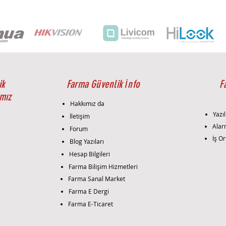
ik
Farma Güvenlik İnfo
F
mız
Hakkımız da
Yazıl
İletişim
i
Alar
Forum
İş Or
Blog Yazıları
Hesap Bilgileri
Farma Bilişim Hizmetleri
Farma Sanal Market
Farma E Dergi
Farma E-Ticaret