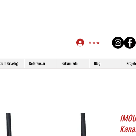
Anmelden
züm Ortaklığı
Referanslar
Hakkımızda
Blog
Projel
IMOU
Kanal