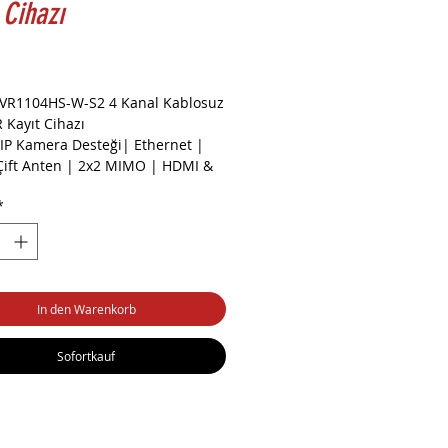
 Cihazı
eis
VR1104HS-W-S2 4 Kanal Kablosuz
 Kayıt Cihazı
 IP Kamera Desteği| Ethernet |
 Çift Anten | 2x2 MIMO | HDMI &
80P) | H.265 | 8 TB HDD x 1 |
*
 Algılama | Kablolu 40 Mbps - Wi-
bps | Onvif | Cloud Desteği
In den Warenkorb
Sofortkauf