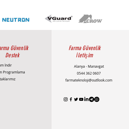
arma Güvenlik
Farma Güvenlik
Destek
İletişim
ım İndir
Alanya - Manavgat
m Programlama
0544 362 0607
taklarımız
farmateknoloji@outllook.com