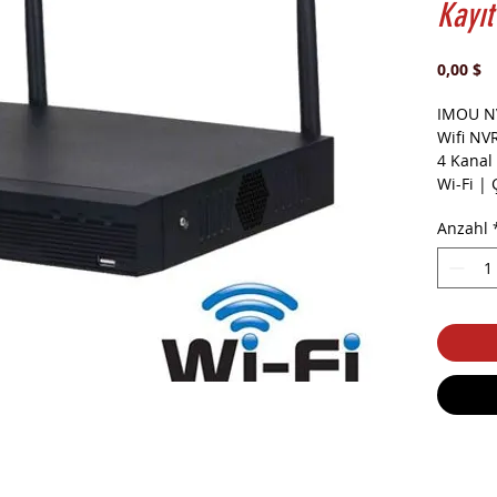
Kayıt
Pr
0,00 $
IMOU N
Wifi NVR
4 Kanal
Wi-Fi |
VGA (10
Anzahl
Hareket
Fi 16 M