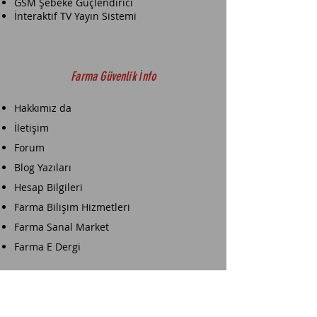
GSM Şebeke Güçlendirici
İnteraktif TV Yayın Sistemi
Farma Güvenlik İnfo
Hakkımız da
İletişim
Forum
Blog Yazıları
Hesap Bilgileri
Farma Bilişim Hizmetleri
Farma Sanal Market
Farma E Dergi
Farma E-Ticaret