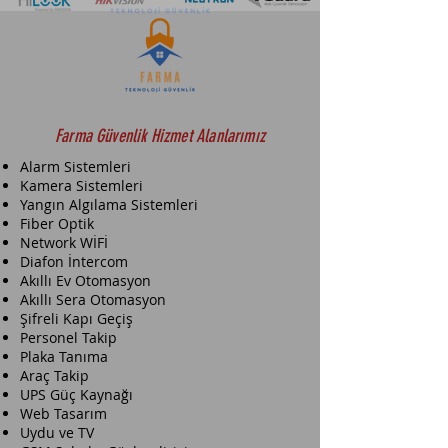
Kullanım Modu
AHD, TVI, CVI, CVBS
Dayanıklılık
Geniş sıcaklık aralığı: -30°C ile 60°C
arası
Farma Güvenlik Hizmet Alanlarımız
Geniş voltaj aralığı ±25%
Alarm Sistemleri
Kamera Sistemleri
Yangın Algılama Sistemleri
Fiber Optik
Network WİFİ
Diafon İntercom
Akıllı Ev Otomasyon
Akıllı Sera Otomasyon
Şifreli Kapı Geçiş
Personel Takip
Plaka Tanıma
Araç Takip
UPS Güç Kaynağı
Web Tasarım
Uydu ve TV