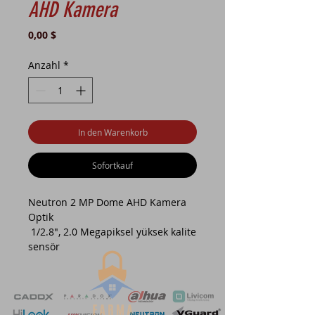
AHD Kamera
Preis
0,00 $
Anzahl
*
In den Warenkorb
Sofortkauf
Neutron 2 MP Dome AHD Kamera
Optik
1/2.8", 2.0 Megapiksel yüksek kalite
sensör
Smart IR , 20m kadar IR aydınlatma
3.6mm Sabit lens
2D/3D DNR (Dijital Gürültü
Azaltma)