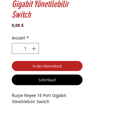
Gigabit Yönetilebilir
Switch
Preis
0,00 $
Anzahl
*
In den Warenkorb
Sofortkauf
Ruijie Reyee 16 Port Gigabit
Yönetilebilir Switch
Ruıjıe Reyee Rg-Es218gc-P 16 Port
Gıgabıt +2xgb Sfp Uplınk Cloud