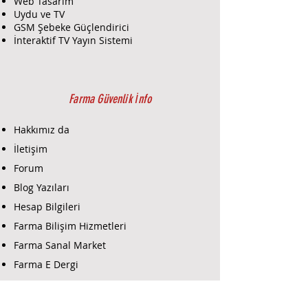
Web Tasarım
Yönetil
Var
Uydu ve TV
ebilirlik
GSM Şebeke Güçlendirici
Açıkla
• RG-ES200 Serisi IP
İnteraktif TV Yayın Sistemi
ma
Güvenliği için Buluttan
Yönetilebilir (Cloud
Managed) PoE Switch
• 16 x 10/100/1000Base-T
Farma Güvenlik İnfo
port (PoE/PoE+)
• 2 x SFP Base-X port
Hakkımız da
İletişim
Forum
Blog Yazıları
Hesap Bilgileri
Farma Bilişim Hizmetleri
Farma Sanal Market
Farma E Dergi
Farma E-Ticaret