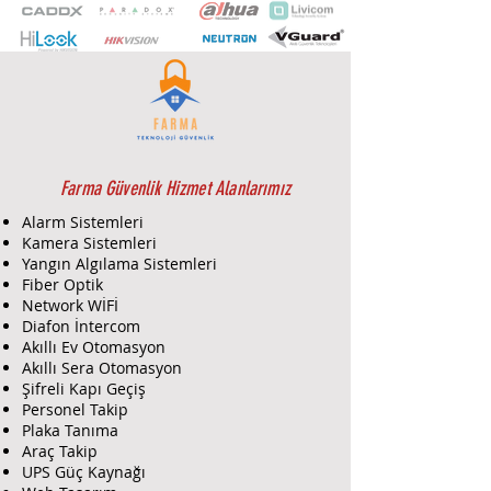
Yönetilebilir 240w Poe Swıtch
10/100
Yok
Port
Combo
Yok
Özelliği
Gigabit
16
RJ45
Port
Farma Güvenlik Hizmet Alanlarımız
Kasa
Rackmount
Alarm Sistemleri
Tipi
Kamera Sistemleri
Poe
240W Max.
Yangın Algılama Sistemleri
Özelliği
Fiber Optik
RJ45
Yok
Network WİFİ
Uplink
Diafon İntercom
Akıllı Ev Otomasyon
SFP
2X Gigabit SFP UPLINK
Akıllı Sera Otomasyon
Girişi &
Şifreli Kapı Geçiş
SFP
Personel Takip
Uplink
Plaka Tanıma
Toplam
18
Araç Takip
Port
UPS Güç Kaynağı
Sayısı