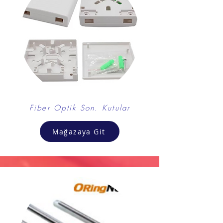
Fiber Optik Son. Kutular
Mağazaya Git