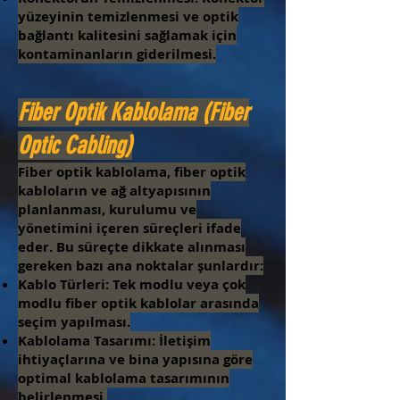
yüzeyinin temizlenmesi ve optik
bağlantı kalitesini sağlamak için
kontaminanların giderilmesi.
Fiber Optik Kablolama (Fiber
Optic Cabling)
Fiber optik kablolama, fiber optik
kabloların ve ağ altyapısının
planlanması, kurulumu ve
yönetimini içeren süreçleri ifade
eder. Bu süreçte dikkate alınması
gereken bazı ana noktalar şunlardır:
Kablo Türleri: Tek modlu veya çok
modlu fiber optik kablolar arasında
seçim yapılması.
Kablolama Tasarımı: İletişim
ihtiyaçlarına ve bina yapısına göre
optimal kablolama tasarımının
belirlenmesi.