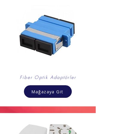
Fiber Optik Adaptörler
Mağazaya Git