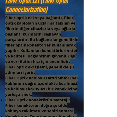
Fiber Optik Eki (Fiber Optik
Connectorization)
Fiber optik eki veya bağlantı, fiber
optik kabloların uçlarına takılan ve
fiberin diğer cihazlarla veya ağlarla
bağlantı kurmasını sağlayan
parçalardır. Bu bağlantılar genellikle
fiber optik konektörler kullanılarak
yapılır. Kullanılan konektörlerin tipi
ve kalitesi, bağlantının güvenilirliği
ve veri iletim hızı için önemlidir.
Fiber optik eki işlemi, genellikle şu
adımları içerir:
Fiber Optik Kabloyu Hazırlama: Fiber
kablonun doğru uzunlukta kesilmesi
ve kabloyu koruyucu bir kapak içine
yerleştirmek.
Fiber Optik Konektörün Montajı:
Fiber konektörün doğru şekilde
kabloya takılması ve sabitlenmesi.
Konektörün Temizlenmesi: Konektör