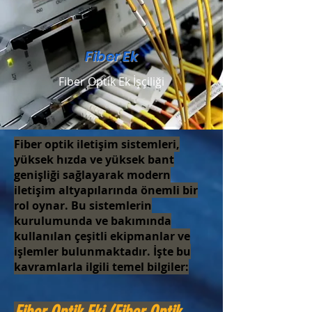
Fiber Ek
Fiber Optik Ek İşçiliği
Fiber optik iletişim sistemleri,
yüksek hızda ve yüksek bant
genişliği sağlayarak modern
iletişim altyapılarında önemli bir
rol oynar. Bu sistemlerin
kurulumunda ve bakımında
kullanılan çeşitli ekipmanlar ve
işlemler bulunmaktadır. İşte bu
kavramlarla ilgili temel bilgiler: