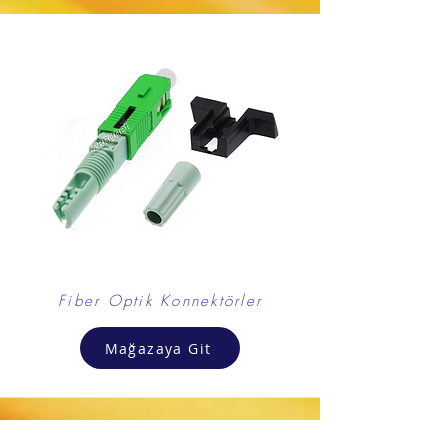
Fiber Optik Konnektörler
Mağazaya Git