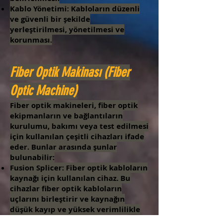
Kablo Yönetimi: Kabloların düzenli
ve güvenli bir şekilde
yerleştirilmesi, yönetilmesi ve
korunması.
Fiber Optik Makinası (Fiber
Optic Machine)
Fiber optik makineleri, fiber optik
ekipmanların ve bağlantıların
kurulumu, bakımı veya test edilmesi
için kullanılan çeşitli cihazları ifade
eder. Bunlar arasında şunlar
bulunabilir:
Fusion Splicer: Fiber optik kabloların
kaynağı için kullanılan cihaz. Bu
cihazlar fiber optik kabloların
uçlarını birleştirir ve kaynağın
düşük kayıp ve yüksek verimlilikle
gerçekleşmesini sağlar.