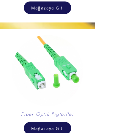
Mağazaya Git
Fiber Optik Pigtailler
Mağazaya Git