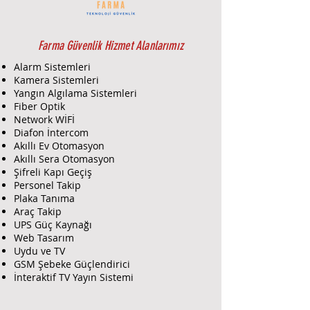
kullanım olanağı sağlar.
2GIG Kablosuz Hareket Algılama
DedektörüÜrün Özellikleri:
Farma Güvenlik Hizmet Alanlarımız
Kablosuz İletişim:
2GIG paneli
Alarm Sistemleri
ile tam uyumlu, kablosuz sinyal
Kamera Sistemleri
ile hızlı ve güvenilir bağlantı.
Yangın Algılama Sistemleri
Pasif Infrared (PIR) Teknolojisi:
Fiber Optik
İnsan hareketini algılayarak
Network WİFİ
yanlış alarmları minimize eder.
Diafon İntercom
Akıllı Ev Otomasyon
Geniş Algılama Alanı:
Yaklaşık
Akıllı Sera Otomasyon
12 metreye kadar hareket
Şifreli Kapı Geçiş
algılama menzili ve 90° algılama
Personel Takip
açısı.
Plaka Tanıma
Enerji Verimliliği:
Uzun ömürlü
Araç Takip
pil ile kesintisiz çalışma sağlar.
UPS Güç Kaynağı
Hassasiyet Ayarı:
Farklı ortamlar
Web Tasarım
ve ihtiyaçlara göre hassasiyet
Uydu ve TV
seviyeleri ayarlanabilir.
GSM Şebeke Güçlendirici
Küçük ve Estetik Tasarım:
Kolay
İnteraktif TV Yayın Sistemi
montaj ve ortamla uyumlu
görünüm.