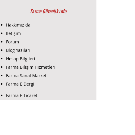
Yanlış Alarm Önleme:
Evcil
hayvan dostu modelleri
Farma Güvenlik İnfo
mevcuttur.
Hakkımız da
2GIG Kablosuz Hareket Algılama
İletişim
Dedektörü Teknik Bilgi:
Forum
Algılama teknolojisi: Pasif
Infrared (PIR)
Blog Yazıları
Kablosuz frekans: 345 MHz
Hesap Bilgileri
Algılama mesafesi: 12 metre
Farma Bilişim Hizmetleri
(yaklaşık)
Algılama açısı: 90°
Farma Sanal Market
Güç kaynağı: 3V lityum pil (tipik
Farma E Dergi
CR123A)
Pil ömrü: Ortalama 2 yıl
Farma E-Ticaret
Çalışma sıcaklığı: -10°C ile +50°C
arası
Boyutlar: Yaklaşık 110 x 60 x 55
mm
Farma Güvenlik Destek
2GIG Kablosuz Hareket Algılama
Yazılım İndir