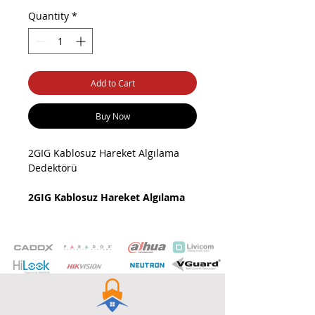
Quantity
*
Add to Cart
Buy Now
2GIG Kablosuz Hareket Algılama
Dedektörü
2GIG Kablosuz Hareket Algılama
Dedektörü Ürün Hakkında:
2GIG Kablosuz Hareket Algılama
Dedektörü, alarm sistemleri için
tasarlanmış, yüksek hassasiyetli ve
güvenilir bir hareket sensörüdür.
Kablosuz yapısı sayesinde kolay
kurulum ve geniş alanlarda esnek