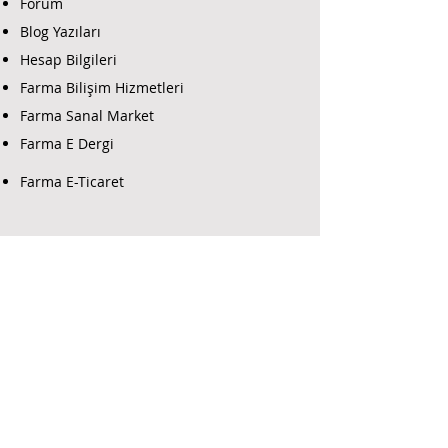
Forum
Blog Yazıları
Hesap Bilgileri
Farma Bilişim Hizmetleri
Farma Sanal Market
Farma E Dergi
Farma E-Ticaret
Farma Güvenlik Destek
Yazılım İndir
Alarm Programlama
İş Ortaklarımız
Farma Güvenlik İletişim