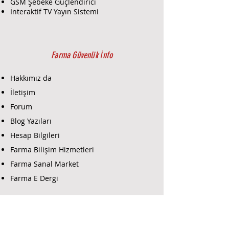
Model:
NX-8 LXTR EUR
GSM Şebeke Güçlendirici
Kapasite:
8 bölgeye kadar
İnteraktif TV Yayın Sistemi
genişletilebilir. Bu, sistemin
farklı alanlarda veya odalarda
güvenlik sağlayabilmesini
sağlar.
Farma Güvenlik İnfo
Giriş/Çıkış:
Çok sayıda giriş ve
çıkış noktası, farklı güvenlik
Hakkımız da
sensörleri ve cihazlarla
İletişim
entegrasyon sağlar.
Forum
Zon Sayısı:
8 bölgeli bir yapı, her
bölgeye bağımsız bir şekilde
Blog Yazıları
güvenlik sağlar.
Hesap Bilgileri
Genişletilebilirlik:
Sistemi
Farma Bilişim Hizmetleri
genişletmek için ek paneller ve
aksesuarlar eklenebilir.
Farma Sanal Market
Alarm Türleri:
Yangın, hırsızlık,
Farma E Dergi
acil durum ve diğer güvenlik
olayları için farklı alarm türleri
Farma E-Ticaret
destekler.
Güç Kaynağı:
Genellikle AC güç
kaynağı ile çalışır ve yedek