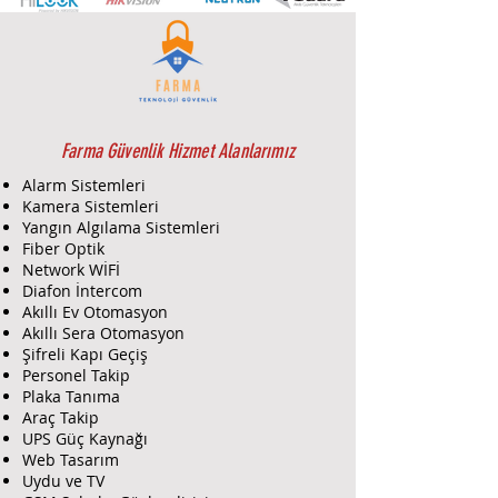
birlikte kullanılabilir4 ad.Open
collector çıkışı PC ile
upload/download yapabilme
Sigortasız dizany Otomatik kurma
yangın algılama özelliği Dinamik
akü testi 2 tonlu ses çıkışı Zon
çiftleme özelliği veya çift hat sonu
Farma Güvenlik Hizmet Alanlarımız
direnci 3 farklı telefon numarasına
Alarm Sistemleri
olaylar raporlanabilme
Kamera Sistemleri
Yangın Algılama Sistemleri
Caddx GE NX-8 LXTR EUR, Caddx
Fiber Optik
(General Electric) tarafından
Network WİFİ
üretilen bir alarm panelidir. Bu
Diafon İntercom
Akıllı Ev Otomasyon
panel, ticari ve konut güvenlik
Akıllı Sera Otomasyon
sistemleri için kapsamlı bir alarm
Şifreli Kapı Geçiş
çözümü sunar. NX-8 LXTR EUR,
Personel Takip
özellikle Avrupa pazarına yönelik
Plaka Tanıma
olarak tasarlanmış ve belirli
Araç Takip
özelliklerle donatılmıştır.
UPS Güç Kaynağı
Web Tasarım
Ürün Özellikleri:
Uydu ve TV