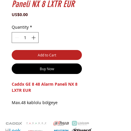
Paneli NX 8 LXTR EUR
Price
US$0.00
Quantity
*
Add to Cart
Buy Now
Caddx GE 8 48 Alarm Paneli NX 8
LXTR EUR
Max.48 kablolu bölgeye
genişletilebilir 8 Partition 99
kullanıcı kodu (4 rakam) veya 66(6
rakam) 24 keypad bağlanabilir 512
olay hafızası Kablolu ve kablosuz