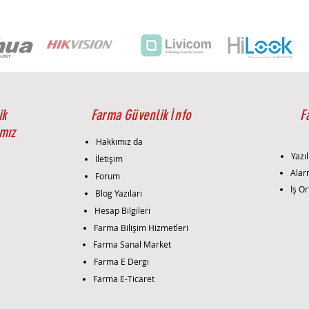
seçen
eder
Danı
avant
hakkı
İhti
belir
Montaj 
ik
Farma Güvenlik İnfo
F
Mont
mız
TFT 
Hakkımız da
etkil
Yazıl
İletişim
gerçe
i
Alar
Forum
konum
İş Or
Blog Yazıları
bağla
Kuru
Hesap Bilgileri
siste
Farma Bilişim Hizmetleri
bağla
Farma Sanal Market
gere
Farma E Dergi
Test:
Farma E-Ticaret
perfo
edil