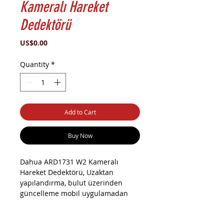
Kameralı Hareket
Dedektörü
Price
US$0.00
Quantity
*
Add to Cart
Buy Now
Dahua ARD1731 W2 Kameralı
Hareket Dedektörü, Uzaktan
yapılandırma, bulut üzerinden
güncelleme mobil uygulamadan
durum görüntüleme 4 yıla kadar pil
ömrü. Zayıf pil uyarısı vardır.