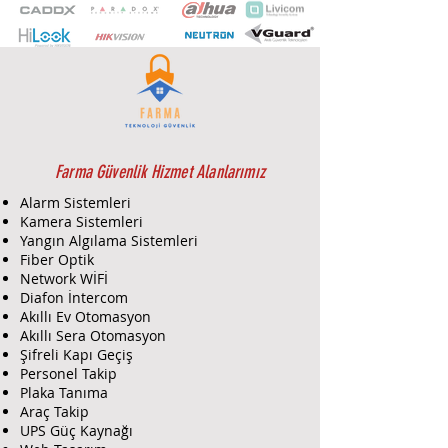
Frekans değiştirme, iki yönlü
iletişim ve AES128 şifreleme
algoritması Açık
Dahua ARD1731 W2 Kameralı
Hareket Dedektörü
için Farma
Güvenlik’in sunduğu ürün tedariki
ve servis-montaj hizmetleri
şunlardır:
Farma Güvenlik Hizmet Alanlarımız
Ürün Tedariki:
Alarm Sistemleri
Tedarik:
Farma Güvenlik, Dahua
Kamera Sistemleri
ARD1731 W2 modelini güvenilir
Yangın Algılama Sistemleri
ve sertifikalı tedarikçilerden
Fiber Optik
temin eder. Ürünün uygun fiyat
Network WİFİ
ve hızlı teslimat seçenekleri ile
Diafon İntercom
Akıllı Ev Otomasyon
sağlanmasını garanti eder.
Akıllı Sera Otomasyon
Danışmanlık:
Dedektörün teknik
Şifreli Kapı Geçiş
özellikleri, avantajları ve
Personel Takip
kullanım alanları hakkında
Plaka Tanıma
detaylı bilgi sağlar. İhtiyacınıza
Araç Takip
uygun en iyi çözümü
UPS Güç Kaynağı
belirlemenize yardımcı olur.