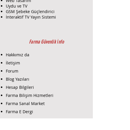
Web Tasarım
Montaj ve Kurulum:
Uydu ve TV
Montaj:
Deneyimli
GSM Şebeke Güçlendirici
teknisyenlerimiz, Dahua
İnteraktif TV Yayın Sistemi
ARD1731 W2 kameralı hareket
dedektörünün doğru ve etkili bir
şekilde montajını gerçekleştirir.
Dedektörün uygun
Farma Güvenlik İnfo
konumlandırılması, bağlantıları
ve güç bağlantıları sağlanır.
Hakkımız da
Kurulum:
Dedektörün mevcut
İletişim
güvenlik sisteminizle
Forum
entegrasyonu yapılır. IP
bağlantıları, yazılım kurulumu ve
Blog Yazıları
diğer gerekli konfigürasyonlar
Hesap Bilgileri
tamamlanır.
Farma Bilişim Hizmetleri
Test:
Kurulum sonrasında
dedektörün performansı
Farma Sanal Market
kapsamlı bir şekilde test edilir.
Farma E Dergi
Hareket algılama ve kamera
fonksiyonlarının doğru çalışması
Farma E-Ticaret
sağlanır.