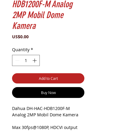
HDB1200F-M Analog
2MP Mobil Dome
Kamera
Price
US$0.00
Quantity
*
Add to Cart
Buy Now
Dahua DH-HAC-HDB1200F-M
Analog 2MP Mobil Dome Kamera
Max 30fps@1080P, HDCVI output
(Aviation connector), 2.1mm fixed