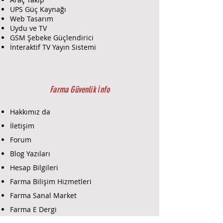
güvenlik çözümünü seçmenize
UPS Güç Kaynağı
yardımcı olur.
Web Tasarım
Montaj ve Kurulum:
Uydu ve TV
Montaj:
Deneyimli
GSM Şebeke Güçlendirici
teknisyenlerimiz, analog mobil
İnteraktif TV Yayın Sistemi
dome kameranın doğru ve etkili
bir şekilde montajını
gerçekleştirir. Kameranın
maksimum performans ve
Farma Güvenlik İnfo
görüntü kalitesi sağlamak için
gerekli tüm ayar ve
Hakkımız da
konfigürasyonları yapar.
İletişim
Kurulum:
Kameranın
Forum
bağlantıları, güç bağlantıları ve
diğer gerekli kurulum işlemleri
Blog Yazıları
yapılır. Ayrıca, mevcut güvenlik
Hesap Bilgileri
sisteminize entegrasyonu
Farma Bilişim Hizmetleri
sağlanır.
Test:
Kurulum sonrasında
Farma Sanal Market
kameranın performansı
Farma E Dergi
kapsamlı bir şekilde test edilir.