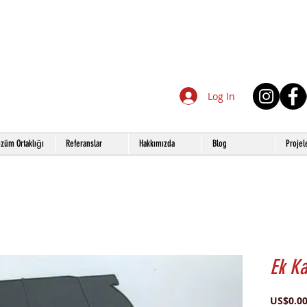
Log In
züm Ortaklığı
Referanslar
Hakkımızda
Blog
Projel
Ek Ka
US$0.0