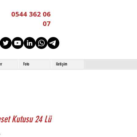
0544 362 06
07
er
Foto
iletişim
set Kutusu 24 Lü
Price
0