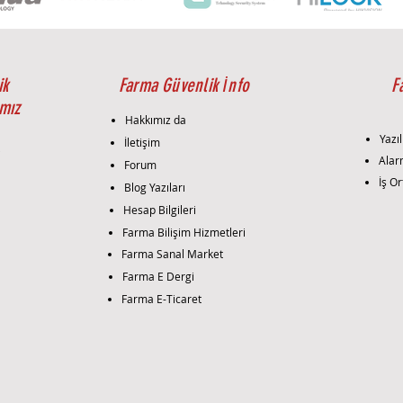
Ürün,
güven
sağla
Kaset
yerl
ik
Farma Güvenlik İnfo
F
olana
mız
Mal
Hakkımız da
Metal
Yazıl
İletişim
dayan
i
Alar
Forum
da on
İş Or
Blog Yazıları
diğer
Koru
Hesap Bilgileri
Toz G
Farma Bilişim Hizmetleri
güven
Farma Sanal Market
geçir
Farma E Dergi
Bu, 
Farma E-Ticaret
bile 
sağla
Monta
Düze
kolay
düze