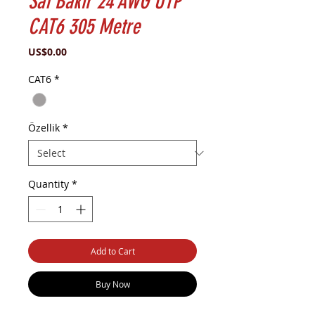
Saf Bakır 24 AWG UTP
CAT6 305 Metre
Price
US$0.00
CAT6
*
Özellik
*
Quantity
*
Add to Cart
Buy Now