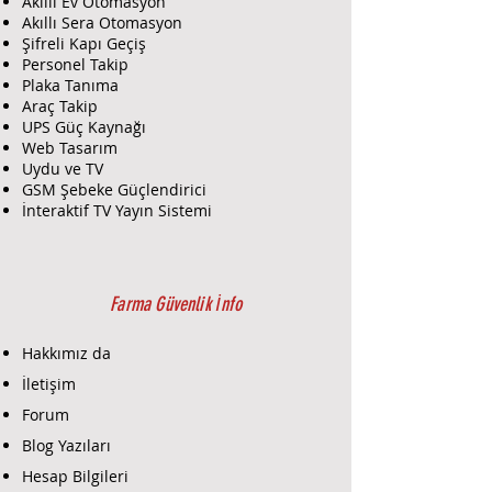
Akıllı Ev Otomasyon
Kablo Standardı:
CAT6 (Category
Akıllı Sera Otomasyon
6)
Şifreli Kapı Geçiş
İletken Malzemesi:
Saf bakır
Personel Takip
(Copper, Cu)
Plaka Tanıma
İletken Kesiti:
24 AWG (0.51 mm
Araç Takip
çapında)
UPS Güç Kaynağı
Tel Yapısı:
Solid (tek damarlı)
Web Tasarım
Çift Sayısı:
4 çift (8 tel)
Uydu ve TV
Kablo Yapısı:
UTP (Zırhsız
GSM Şebeke Güçlendirici
bükümlü çift)
İnteraktif TV Yayın Sistemi
Dış Kılıf Malzemesi:
PVC veya
LSZH opsiyonel (Ürün
standardına göre)
Dış Çap:
Yaklaşık 5.0 mm
Farma Güvenlik İnfo
Çalışma Frekansı:
250 MHz
Empedans:
100 ± 15 Ohm
Hakkımız da
Sertifikalar:
ISO/IEC 11801,
İletişim
TIA/EIA-568-C.2, RoHS uyumlu
Forum
🚀 Performans Özellikleri
Blog Yazıları
Veri Transfer Hızı:
10/100/1000
Hesap Bilgileri
Mbps (Gigabit Ethernet)