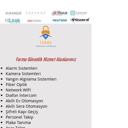
kart | Dahili mikrofon | Hareket
algılama | Metal & Plastik | PoE |
7/24 Colorvu | IP67 Koruma Sınıfı.
Farma Güvenlik Hizmet Alanlarımız
Alarm Sistemleri
Kamera Sistemleri
Yangın Algılama Sistemleri
Fiber Optik
Network WİFİ
Diafon İntercom
Akıllı Ev Otomasyon
Akıllı Sera Otomasyon
Şifreli Kapı Geçiş
Personel Takip
Plaka Tanıma
Araç Takip