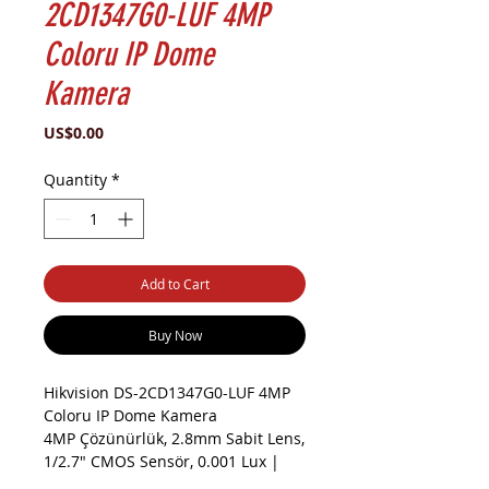
2CD1347G0-LUF 4MP
Coloru IP Dome
Kamera
Price
US$0.00
Quantity
*
Add to Cart
Buy Now
Hikvision DS-2CD1347G0-LUF 4MP
Coloru IP Dome Kamera
4MP Çözünürlük, 2.8mm Sabit Lens,
1/2.7" CMOS Sensör, 0.001 Lux |
120 dB WDR | 30m IR | MicroSD