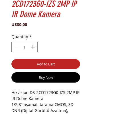
2CD1723G0-IZS 2MP IP
IR Dome Kamera
Price
US$0.00
Quantity
*
Add to Cart
Buy Now
Hikvision DS-2CD1723G0-IZS 2MP IP
IR Dome Kamera
1/2.8" aşamalı tarama CMOS, 3D
DNR (Dijital Gürültü Azaltma),
1920×1080 ile 2MP Çözünürlük,
50mt Gece Görüş Mesafesi, 2,7 mm