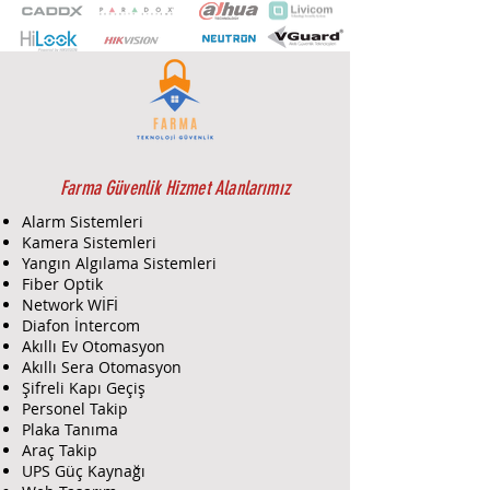
- 13,5 mm motorlu değişken odaklı
lens, PoE (Ethernet Üzerinden Güç),
IP67 ve IK10 Koruma Sınıfı, H.265+,
H.265, H.264+, H.264, Üçlü akış, 120
dB WDR (Geniş Dinamik Aralık)
Farma Güvenlik Hizmet Alanlarımız
Alarm Sistemleri
Kamera Sistemleri
Yangın Algılama Sistemleri
Fiber Optik
Network WİFİ
Diafon İntercom
Akıllı Ev Otomasyon
Akıllı Sera Otomasyon
Şifreli Kapı Geçiş
Personel Takip
Plaka Tanıma
Araç Takip
UPS Güç Kaynağı