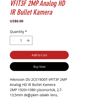
VFIT3F 2MP Analog HD
IR Bullet Kamera
Price
US$0.00
Quantity
*
Add to Cart
Buy Now
Hikvision DS-2CE19D0T-VFIT3F 2MP
Analog HD IR Bullet Kamera
2MP 1920×1080 çözünürlük, 2,7-
13,5mm değişken odaklı lens,
Parlak gece görüntüleme için 40
m'ye kadar IR mesafesi, Dört