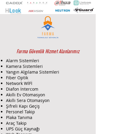
değiştirilebilir sinyal için bir
bağlantı noktası
(TVI/AHD/CVI/CVBS), Suya ve toza
dayanıklı (IP67).
Farma Güvenlik Hizmet Alanlarımız
Alarm Sistemleri
Kamera Sistemleri
Yangın Algılama Sistemleri
Fiber Optik
Network WİFİ
Diafon İntercom
Akıllı Ev Otomasyon
Akıllı Sera Otomasyon
Şifreli Kapı Geçiş
Personel Takip
Plaka Tanıma
Araç Takip
UPS Güç Kaynağı