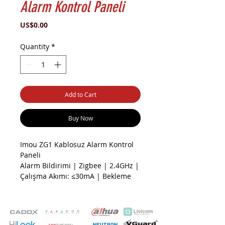
Alarm Kontrol Paneli
Price
US$0.00
Quantity
*
Add to Cart
Buy Now
Imou ZG1 Kablosuz Alarm Kontrol
Paneli
Alarm Bildirimi | Zigbee | 2.4GHz |
Çalışma Akımı: ≤30mA | Bekleme
Akımı: ≤10uA | Düşük Basınç
Alarmı: 2,6±0,2V | İletim Gücü:
≤15dBm | İletişim Mesafesi: 200m
| IPC ve Ampuller Gibi Diğer Akıllı