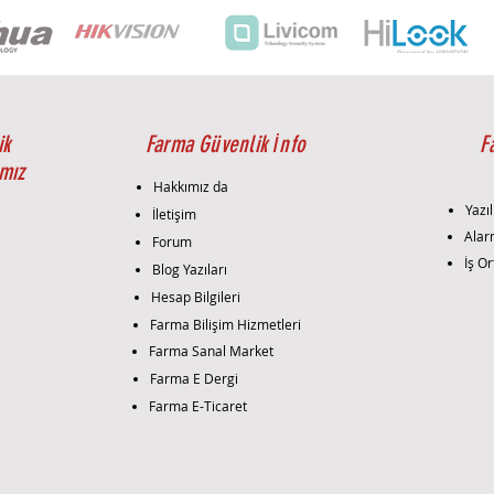
ik
Farma Güvenlik İnfo
F
mız
Hakkımız da
Yazıl
İletişim
i
Alar
Forum
İş Or
Blog Yazıları
Hesap Bilgileri
Farma Bilişim Hizmetleri
Farma Sanal Market
Farma E Dergi
Farma E-Ticaret