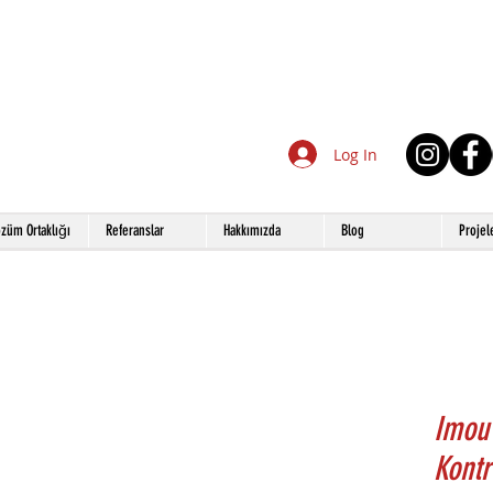
Log In
züm Ortaklığı
Referanslar
Hakkımızda
Blog
Projel
Imou
Kontr