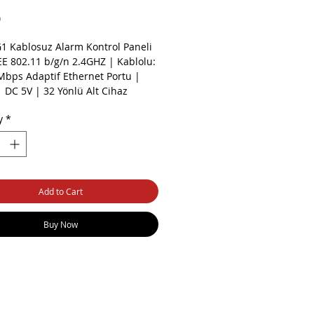
Price
0
1 Kablosuz Alarm Kontrol Paneli
EE 802.11 b/g/n 2.4GHZ | Kablolu:
Mbps Adaptif Ethernet Portu |
 DC 5V | 32 Yönlü Alt Cihaz
| Dahili Siren | Uzaktan,
y
*
a Kontrolü
Add to Cart
Buy Now