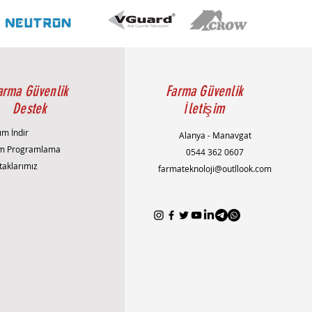
arma Güvenlik
Farma Güvenlik
Destek
İletişim
ım İndir
Alanya - Manavgat
m Programlama
0544 362 0607
taklarımız
farmateknoloji@outllook.com
AlanyaAlarmSistemi
AlanyaEvGüvenliği
AlanyaGüvenlikSistemleri