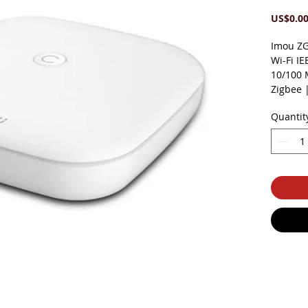
US$0.0
Imou ZG
Wi-Fi IE
10/100 
Zigbee |
Erişimi 
Quantit
Uygulam