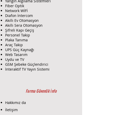
Yangın Algılama Sistemleri
⚙️ Teknik Özellikler
Fiber Optik
Kablo Standardı:
CAT6 (Category
Network WİFİ
6)
Diafon İntercom
Akıllı Ev Otomasyon
İletken Malzemesi:
%100 saf
Akıllı Sera Otomasyon
bakır (CU - Copper)
Şifreli Kapı Geçiş
İletken Kesiti:
23 AWG
Personel Takip
(American Wire Gauge) — Tek
Plaka Tanıma
damarlı iletken, yaklaşık 0.57
Araç Takip
mm çapında
UPS Güç Kaynağı
Tel Yapısı:
Solid (tek damarlı)
Web Tasarım
Çift Sayısı:
4 çift (8 tel)
Uydu ve TV
Kablo Yapısı:
U-UTP (Unshielded
GSM Şebeke Güçlendirici
Twisted Pair – zırhsız bükümlü
İnteraktif TV Yayın Sistemi
çift)
Dış Kılıf Malzemesi:
LSZH (Low
Smoke Zero Halogen) — Düşük
duman, halojensiz
Farma Güvenlik İnfo
Dış Kılıf Rengi:
Mavi
Dış Çap:
Yaklaşık 6.0 mm
Hakkımız da
Çalışma Frekansı:
250 MHz’e
İletişim
kadar destek