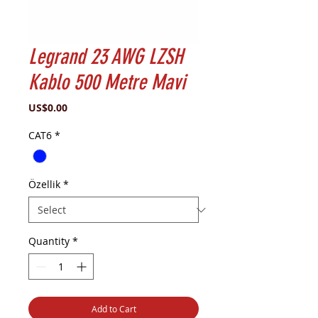
Legrand 23 AWG LZSH
Kablo 500 Metre Mavi
Price
US$0.00
CAT6
*
Özellik
*
Quantity
*
Add to Cart