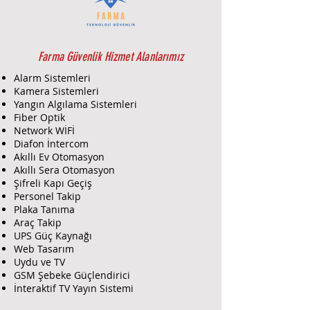
Özellikleri:
RFID Teknolojisi:
Temassız kart
veya etiket ile hızlı ve güvenilir
erişim kontrolü.
Farma Güvenlik Hizmet Alanlarımız
Çoklu Kullanıcı Desteği:
Birden
Alarm Sistemleri
fazla kullanıcı kaydı ve
Kamera Sistemleri
yetkilendirme imkanı.
Yangın Algılama Sistemleri
Kolay Entegrasyon:
Livicom
Fiber Optik
güvenlik sistemleri ile tam
Network WİFİ
uyumlu.
Diafon İntercom
Akıllı Ev Otomasyon
Hafıza Kapasitesi:
Yüksek
Akıllı Sera Otomasyon
kullanıcı kayıt kapasitesi.
Şifreli Kapı Geçiş
Güçlü Güvenlik:
Yetkisiz
Personel Takip
erişimlere karşı alarm ve
Plaka Tanıma
bildirim özelliği.
Araç Takip
Dayanıklı Tasarım:
İç ve dış
UPS Güç Kaynağı
mekanlarda kullanılmaya uygun
Web Tasarım
sağlam yapı.
Uydu ve TV
Basit Kullanım:
Kullanıcı dostu
GSM Şebeke Güçlendirici
arayüz ile kolay yönetim.
İnteraktif TV Yayın Sistemi