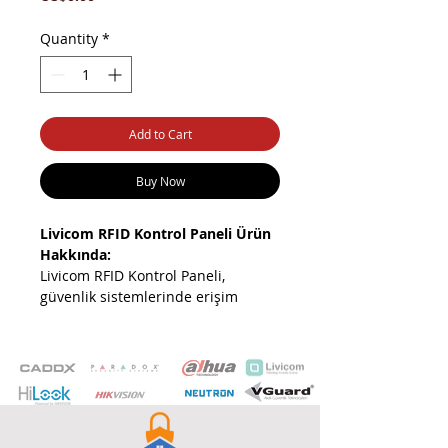
Quantity
*
Add to Cart
Buy Now
Livicom RFID Kontrol Paneli Ürün
Hakkında:
Livicom RFID Kontrol Paneli,
güvenlik sistemlerinde erişim
kontrolü sağlayan, RFID kart ve
etiketlerle çalışan gelişmiş bir
paneldir. Kullanıcıların
yetkilendirilmesi ve giriş çıkış takibi
için ideal çözümdür.
Livicom RFID Kontrol Paneli Ürün