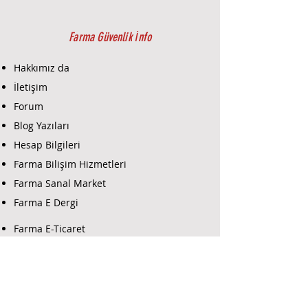
Livicom RFID Kontrol Paneli Teknik
Bilgi:
RFID frekansı: 125 kHz veya
Farma Güvenlik İnfo
13.56 MHz (modeline bağlı)
Kullanıcı kapasitesi: Binlerce
Hakkımız da
karta kadar destek
İletişim
Güç kaynağı: 12V DC
Forum
İletişim: Kablosuz veya kablolu
seçenekler
Blog Yazıları
Boyutlar: Modeline göre
Hesap Bilgileri
değişken, genellikle kompakt
Farma Bilişim Hizmetleri
boyutlarda
Farma Sanal Market
Livicom RFID Kontrol
Farma E Dergi
PaneliKullanım Yerleri:
Ofis ve iş yerleri
Farma E-Ticaret
Okullar ve kampüs alanları
Konut siteleri ve villalar
Hastaneler ve sağlık tesisleri
Endüstriyel tesisler ve depolar
Farma Güvenlik Destek