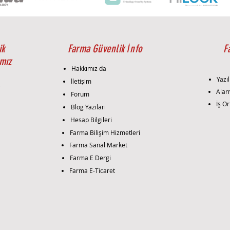
sağla
bileş
şeki
Fiber
Multi
ik
Farma Güvenlik İnfo
F
çapın
mız
mesaf
Hakkımız da
uygul
Yazıl
İletişim
fiber
i
Alar
Forum
bant 
İş Or
Blog Yazıları
Kablo
ucu 
Hesap Bilgileri
birli
Farma Bilişim Hizmetleri
bırak
Farma Sanal Market
fiber
Farma E Dergi
ve p
Farma E-Ticaret
kulla
bağla
Kabl
- Bu 
sena
sağla