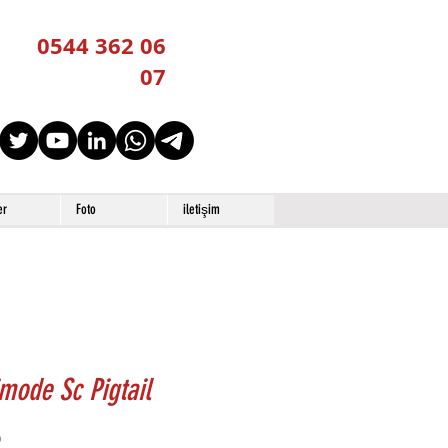
0544 362 06
07
er
Foto
iletişim
mode Sc Pigtail
Price
0