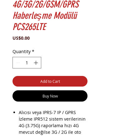
4G/3G/2G/GSM/GPRS
Haberleşme Modülü
PCS265LTE
Price
US$0.00
Quantity
*
Add to Cart
Buy Now
Alıcısı veya IPRS-7 IP / GPRS
İzleme IPR512 sistem verilerinin
4G (3.75G) raporlama hızı 4G
mevcut değilse 3G / 2G ile oto
bağlanma