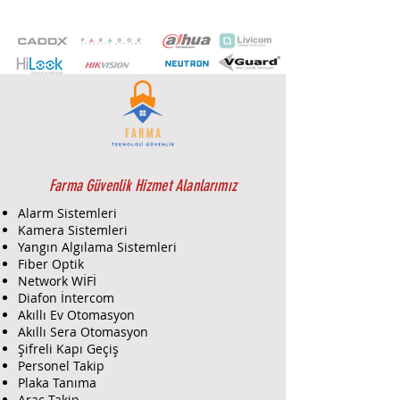
İki SIM kart sağlayıcısı yedeklilik
için destek
Kontrol paneli iletişim denetimi
Akıllı telefon uygulama erişimi
için gelecek hazırlanıyor (üçüncü
çeyrek 2016)
PCS260 / 265 kısa mesaj (SMS)
yoluyla sistemini kurma ya da
devre dışı bırakmak
Farma Güvenlik Hizmet Alanlarımız
Dual sabotaj anahtarı (duvar ve
Alarm Sistemleri
kapak kaldırma)
Kamera Sistemleri
Şifreli haberleşme (128-bit)
Yangın Algılama Sistemleri
Fiber Optik
Network WİFİ
Diafon İntercom
Akıllı Ev Otomasyon
Akıllı Sera Otomasyon
Şifreli Kapı Geçiş
Personel Takip
Plaka Tanıma
Araç Takip