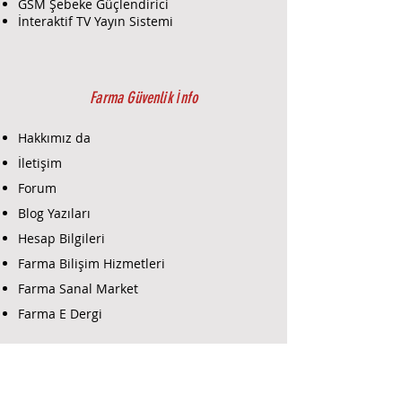
telekomünikasyon, veri
GSM Şebeke Güçlendirici
merkezleri ve uzun mesafeli veri
İnteraktif TV Yayın Sistemi
iletiminde kullanılır.
Kablo Tipi
: Pigtail - Pigtail
kabloları, bir ucu önceden
takılmış konektörle birlikte
Farma Güvenlik İnfo
gelirken diğer ucu serbest
bırakılmış olarak gelir. Bu
Hakkımız da
tasarım, fiber optik kabloların
İletişim
sonlandırılması ve patch panel
Forum
bağlantılarında kullanılır.
Pigtail'ler, hızlı ve güvenilir
Blog Yazıları
bağlantılar sağlar.
Hesap Bilgileri
Renk
: Renkli - Pigtail'lerin renkli
Farma Bilişim Hizmetleri
olması, her bir fiberin kolayca
tanımlanmasını ve yönetilmesini
Farma Sanal Market
sağlar. Renk kodları,
Farma E Dergi
bağlantıların doğru şekilde
yapılmasını ve bakım
Farma E-Ticaret
süreçlerinin kolaylaştırılmasını
sağlar.
Kablo Çapı
: Genellikle 0.9 mm