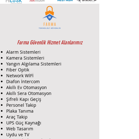
Farma Güvenlik
olarak, Single
Mode SC Pigtail'in tedarikini
sağlıyoruz ve profesyonel montaj
hizmetleri sunuyoruz. Renkli SC
Pigtail'ler, özellikle fiber optik
ağlarda bağlantıların hızlı bir
şekilde tanımlanmasını ve
Farma Güvenlik Hizmet Alanlarımız
yönetilmesini sağlar.
Alarm Sistemleri
Ürün Özellikleri
Kamera Sistemleri
Konektör Tipi
: SC (Subscriber
Yangın Algılama Sistemleri
Connector) - SC konektörleri,
Fiber Optik
yüksek performans ve
Network WİFİ
güvenilirlik sunar. Dayanıklı
Diafon İntercom
Akıllı Ev Otomasyon
yapıları sayesinde, fiber optik
Akıllı Sera Otomasyon
ağların hızlı ve güvenli bir
Şifreli Kapı Geçiş
şekilde bağlanmasını sağlar.
Personel Takip
Fiber Tipi
: Single Mode (SM) -
Plaka Tanıma
Tek modlu fiberler, uzun
Araç Takip
mesafelerde yüksek veri hızları
UPS Güç Kaynağı
sunar ve düşük sinyal kaybı
Web Tasarım
sağlar. Genellikle
Uydu ve TV