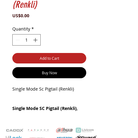
(Renkli)
Price
US$0.00
Quantity
*
Add to Cart
Buy Now
Single Mode Sc Pigtail (Renkli)
Single Mode SC Pigtail (Renkli)
,
fiber optik bağlantılarda sinyal
iletimini optimize etmek ve bağlantı
yönetimini kolaylaştırmak için
kullanılan önemli bir bileşendir.